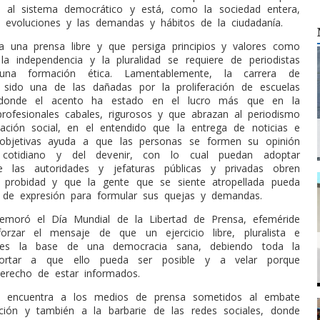
 al sistema democrático y está, como la sociedad entera,
 evoluciones y las demandas y hábitos de la ciudadanía.
a una prensa libre y que persiga principios y valores como
, la independencia y la pluralidad se requiere de periodistas
na formación ética. Lamentablemente, la carrera de
 sido una de las dañadas por la proliferación de escuelas
s, donde el acento ha estado en el lucro más que en la
rofesionales cabales, rigurosos y que abrazan al periodismo
ción social, en el entendido que la entrega de noticias e
 objetivas ayuda a que las personas se formen su opinión
 cotidiano y del devenir, con lo cual puedan adoptar
ue las autoridades y jefaturas públicas y privadas obren
 probidad y que la gente que se siente atropellada pueda
 de expresión para formular sus quejas y demandas.
emoró el Día Mundial de la Libertad de Prensa, efeméride
orzar el mensaje de que un ejercicio libre, pluralista e
e es la base de una democracia sana, debiendo toda la
ortar a que ello pueda ser posible y a velar porque
derecho de estar informados.
e encuentra a los medios de prensa sometidos al embate
zación y también a la barbarie de las redes sociales, donde