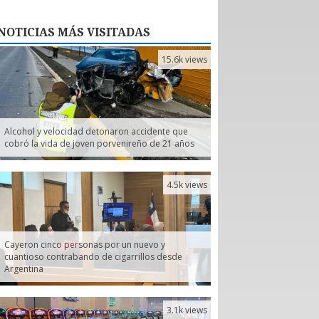
NOTICIAS
MÁS VISITADAS
15.6k views
Alcohol y velocidad detonaron accidente que
cobró la vida de joven porvenireño de 21 años
4.5k views
Cayeron cinco personas por un nuevo y
cuantioso contrabando de cigarrillos desde
Argentina
3.1k views