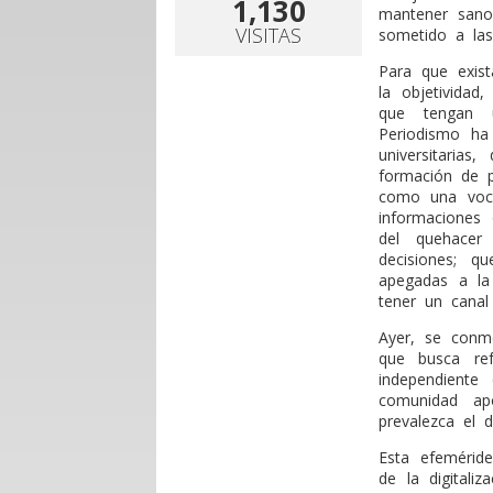
1,130
mantener sano
VISITAS
sometido a las
Para que exist
la objetividad
que tengan u
Periodismo ha
universitaria
formación de p
como una voca
informaciones
del quehacer
decisiones; q
apegadas a la
tener un canal
Ayer, se conm
que busca ref
independient
comunidad ap
prevalezca el 
Esta efemérid
de la digitali