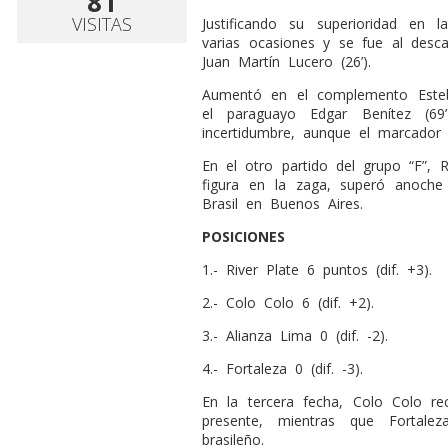
81
VISITAS
Justificando su superioridad en 
varias ocasiones y se fue al desc
Juan Martín Lucero (26’).
Aumentó en el complemento Esteb
el paraguayo Edgar Benítez (69
incertidumbre, aunque el marcador
En el otro partido del grupo “F”,
figura en la zaga, superó anoche
Brasil en Buenos Aires.
POSICIONES
1.- River Plate 6 puntos (dif. +3).
2.- Colo Colo 6 (dif. +2).
3.- Alianza Lima 0 (dif. -2).
4.- Fortaleza 0 (dif. -3).
En la tercera fecha, Colo Colo rec
presente, mientras que Fortale
brasileño.