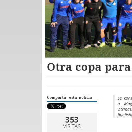
Otra copa para
Se con
Compartir esta noticia
a Mag
vitrin
finalís
353
VISITAS