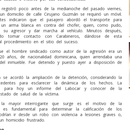
e registró poco antes de la medianoche del pasado viernes,
n domicilio de calle Cirujano Guzmán se requirió un móvil.
tes indicaron que el pasajero abordó el transporte para
 un arma blanca en contra del chofer, quien, como pudo,
e su agresor y dar marcha al vehículo. Minutos después,
udo tomar contacto con Carabineros, dándose de esta
l procedimiento en el sitio del suceso.
ue el hombre sindicado como autor de la agresión era un
20 años, de nacionalidad dominicana, quien arrendaba una
del inmueble. Fue detenido y puesto ayer a disposición de
a se acordó la ampliación de la detención, considerando la
cedentes para esclarecer la dinámica de los hechos. La
era para hoy un informe del Labocar y conocer de la
estado de salud de la víctima.
 la mayor interrogante que surge es el motivo de la
o es fundamental para determinar la calificación de los
drían ir desde un robo con violencia a lesiones graves o,
un homicidio frustrado.
on