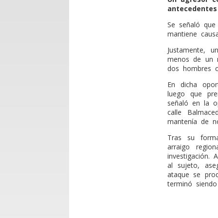
antecedentes
Se señaló que 
mantiene causa
Justamente, u
menos de un m
dos hombres c
En dicha opo
luego que prem
señaló en la o
calle Balmace
mantenía de no
Tras su forma
arraigo regio
investigación.
al sujeto, as
ataque se prod
terminó siendo