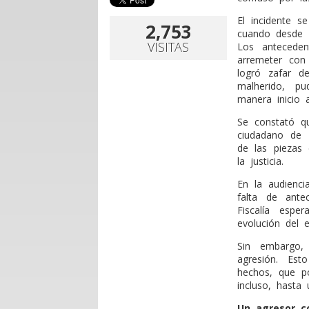
El incidente s
2,753
cuando desde u
VISITAS
Los anteceden
arremeter con
logró zafar d
malherido, p
manera inicio a
Se constató q
ciudadano de 
de las piezas 
la justicia.
En la audienci
falta de ante
Fiscalía esp
evolución del 
Sin embargo,
agresión. Est
hechos, que po
incluso, hasta 
Un agresor c