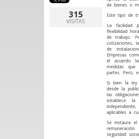
de bienes o me
315
Este tipo de t
VISITAS
La facilidad
flexibilidad h
de trabajo. P
cotizaciones, 
de instalaci
Empresas como 
el acuerdo l
medidas que 
partes. Pero, 
Si bien la le
desde la publ
las obligacion
establece la
independiente
aplicables a c
Se instaura el
remuneración
seguridad soci