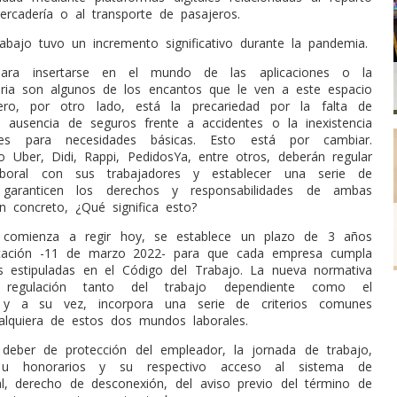
rcadería o al transporte de pasajeros.
rabajo tuvo un incremento significativo durante la pandemia.
 para insertarse en el mundo de las aplicaciones o la
oraria son algunos de los encantos que le ven a este espacio
ero, por otro lado, está la precariedad por la falta de
la ausencia de seguros frente a accidentes o la inexistencia
ones para necesidades básicas. Esto está por cambiar.
Uber, Didi, Rappi, PedidosYa, entre otros, deberán regular
aboral con sus trabajadores y establecer una serie de
garanticen los derechos y responsabilidades de ambas
en concreto, ¿Qué significa esto?
y comienza a regir hoy, se establece un plazo de 3 años
icación -11 de marzo 2022- para que cada empresa cumpla
es estipuladas en el Código del Trabajo. La nueva normativa
 regulación tanto del trabajo dependiente como el
, y a su vez, incorpora una serie de criterios comunes
ualquiera de estos dos mundos laborales.
 deber de protección del empleador, la jornada de trabajo,
 u honorarios y su respectivo acceso al sistema de
al, derecho de desconexión, del aviso previo del término de