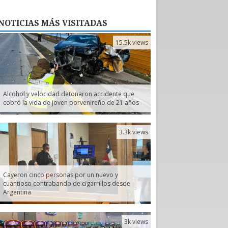
NOTICIAS
MÁS VISITADAS
15.5k views
Alcohol y velocidad detonaron accidente que
cobró la vida de joven porvenireño de 21 años
3.3k views
Cayeron cinco personas por un nuevo y
cuantioso contrabando de cigarrillos desde
Argentina
3k views