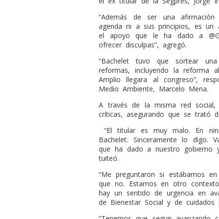
el ex titular de la Segpres, Jorge I
“Además de ser una afirmación 
agenda ni a sus principios, es un
el apoyo que le ha dado a @Gabr
ofrecer disculpas”, agregó.
“Bachelet tuvo que sortear una
reformas, incluyendo la reforma a
Amplio llegara al congreso”, res
Medio Ambiente, Marcelo Mena.
A través de la misma red social, 
críticas, asegurando que se trató d
“El titular es muy malo. En nin
Bachelet. Sinceramente lo digo. V
que ha dado a nuestro gobierno y
tuiteó.
“Me preguntaron si estábamos en u
que no. Estamos en otro contexto 
hay un sentido de urgencia en av
de Bienestar Social y de cuidados p
“Tenemos que seguir avanzando c