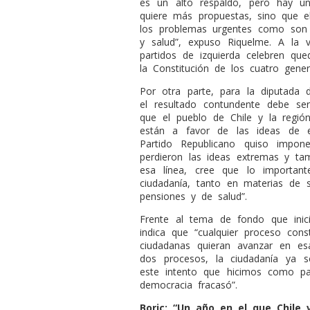
es un alto respaldo, pero hay u
quiere más propuestas, sino que e
los problemas urgentes como son l
y salud”, expuso Riquelme. A la 
partidos de izquierda celebren qu
la Constitución de los cuatro genera
Por otra parte, para la diputada d
el resultado contundente debe ser
que el pueblo de Chile y la regi
están a favor de las ideas de e
Partido Republicano quiso impon
perdieron las ideas extremas y tam
esa línea, cree que lo importan
ciudadanía, tanto en materias de 
pensiones y de salud”.
Frente al tema de fondo que inic
indica que “cualquier proceso cons
ciudadanas quieran avanzar en e
dos procesos, la ciudadanía ya 
este intento que hicimos como pa
democracia fracasó”.
Boric: “Un año en el que Chile
v