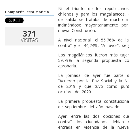
N
i el triunfo de los republicano
Compartir esta noticia
chilenos y para los magallánicos, en
de salida se trataba de mucho m
inclinándose mayoritariamente p
nueva Constitución.
371
VISITAS
A nivel nacional, el 55,76% de l
contra” y el 44,24%, “A favor”, se
Los magallánicos fueron más taja
59,79% la segunda propuesta con
aprobarla.
La jornada de ayer fue parte de
“Acuerdo por la Paz Social y la N
de 2019 y que tuvo como punto 
octubre de 2020.
La primera propuesta constitucio
de septiembre del año pasado.
Ayer, entre las dos opciones que
contra”, los ciudadanos debían 
entrada en vigencia de la nuev