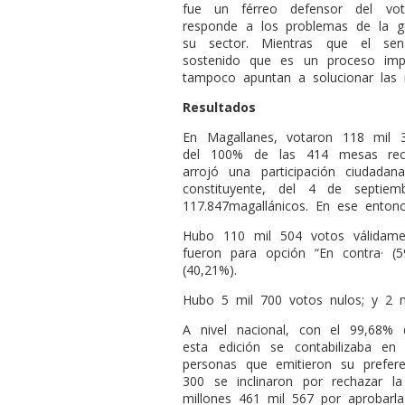
fue un férreo defensor del vo
responde a los problemas de la ge
su sector. Mientras que el sen
sostenido que es un proceso impu
tampoco apuntan a solucionar las 
Resultados
En Magallanes, votaron 118 mil 3
del 100% de las 414 mesas rece
arrojó una participación ciudadan
constituyente, del 4 de septie
117.847magallánicos. En ese enton
Hubo 110 mil 504 votos válidame
fueron para opción “En contra· (
(40,21%).
Hubo 5 mil 700 votos nulos; y 2 m
A nivel nacional, con el 99,68% 
esta edición se contabilizaba e
personas que emitieron su prefere
300 se inclinaron por rechazar la
millones 461 mil 567 por aprobarla