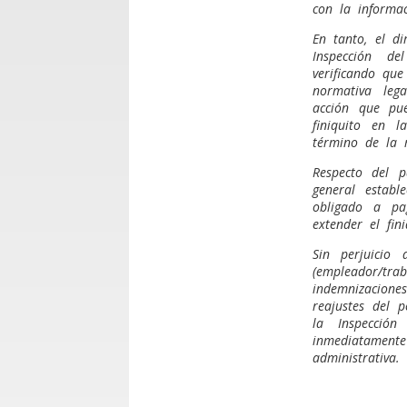
con la informac
En tanto, el di
Inspección de
verificando que
normativa leg
acción que pue
finiquito en 
término de la r
Respecto del p
general estab
obligado a pa
extender el fini
Sin perjuicio
(empleador/tra
indemnizacione
reajustes del 
la Inspección
inmediatamente
administrativa.