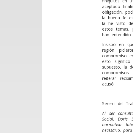
finiquitos en 
aceptado fina
obligación, po
la buena fe e
la he visto d
estos temas, 
han entendido e
Insistió en q
región pidie
compromiso en
esto signific
supuesto, la d
compromisos 
reiterar- recib
acusó.
Seremi del Tra
Al ser consul
Social, Doris
normativa la
necesario, para