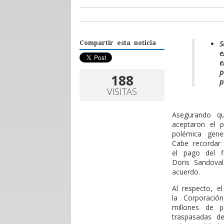
S
Compartir esta noticia
e
e
p
188
p
VISITAS
Asegurando qu
aceptaron el p
polémica gene
Cabe recordar 
el pago del f
Doris Sandoval
acuerdo.
Al respecto, e
la Corporació
millones de 
traspasadas d