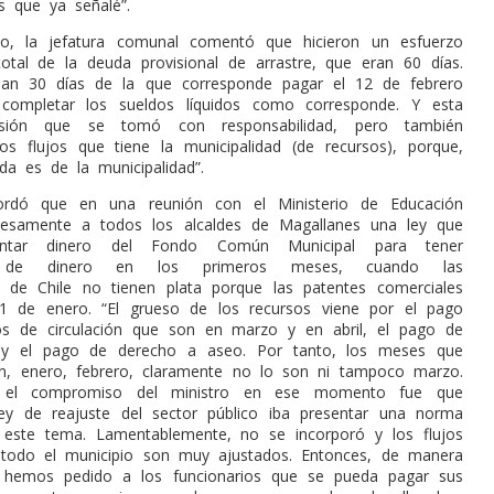
es que ya señalé”.
do, la jefatura comunal comentó que hicieron un esfuerzo
otal de la deuda provisional de arrastre, que eran 60 días.
an 30 días de la que corresponde pagar el 12 de febrero
 completar los sueldos líquidos como corresponde. Y esta
sión que se tomó con responsabilidad, pero también
s flujos que tiene la municipalidad (de recursos), porque,
da es de la municipalidad”.
ordó que en una reunión con el Ministerio de Educación
presamente a todos los alcaldes de Magallanes una ley que
antar dinero del Fondo Común Municipal para tener
dad de dinero en los primeros meses, cuando las
s de Chile no tienen plata porque las patentes comerciales
1 de enero. “El grueso de los recursos viene por el pago
os de circulación que son en marzo y en abril, el pago de
s y el pago de derecho a aseo. Por tanto, los meses que
n, enero, febrero, claramente no lo son
ni tampoco marzo.
el compromiso del ministro en ese momento fue que
ey de reajuste del sector público iba presentar una norma
 este tema. Lamentablemente, no se incorporó y los flujos
 todo el municipio son muy ajustados. Entonces, de manera
e hemos pedido a los funcionarios que se pueda pagar sus