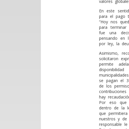
valores global
En este senti
para el pago t
“Hoy nos qued
para terminar
fue una deci
pensando en lo
por ley, la deu
Asimismo, rec
solicitaron ex
permite adel
disponibili
municipalidade
se pagan el 3
de los permis
contribucione
hay recaudació
Por eso que 
dentro de la l
que permitiera
nuestros y de
responsable l