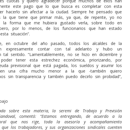
tres cuotas y quiero agradecer porque muchos de ellos han
lmente este pago que lo que busca es completar con esta
der hacerlo sin afectar a la ciudad. Siempre he pensado que
s la que tiene que primar más, ya que, de repente, yo no
e la forma que me hubiera gustado verla, sobre todo en
pero, por lo menos, de los funcionarios que han estado
sta situación”.
ue, en octubre del año pasado, todos los alcaldes de la
ron expresamente contar con tal adelanto y hubo un
 tal sentido. “Lamentablemente, no se hizo en diciembre y
ó poder tener esta estrechez económica, priorizando, por
euda previsional que está pagada, los sueldos y asumir los
en una cifra mucho menor a la que -también quiero
imos sin transparencia y también puedo decirlo sin probidad”,
bajo
tada sobre esta materia, la seremi de Trabajo y Previsión
 Sandoval, comentó: “Estamos entregando, de acuerdo a la
boral que nos rige, toda la asesoría y acompañamiento
 que los trabajadores, y sus organizaciones sindicales cuenten