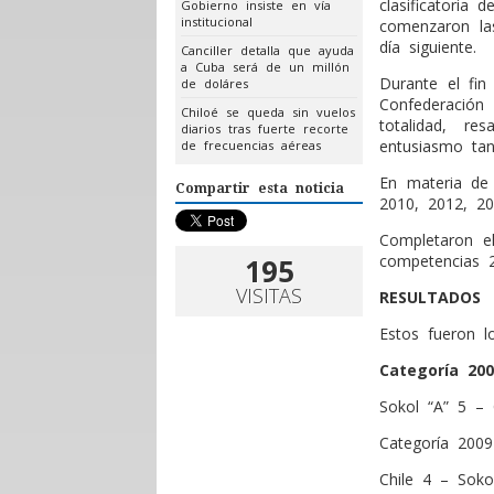
clasificatoria 
Gobierno insiste en vía
institucional
comenzaron las
día siguiente.
Canciller detalla que ayuda
a Cuba será de un millón
Durante el fin
de doláres
Confederación
Chiloé se queda sin vuelos
totalidad, r
diarios tras fuerte recorte
entusiasmo tan
de frecuencias aéreas
En materia de 
Compartir esta noticia
2010, 2012, 20
Completaron e
competencias 2
195
VISITAS
RESULTADOS
Estos fueron l
Categoría 200
Sokol “A” 5 – 
Categoría 2009
Chile 4 – Soko