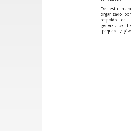
De esta maner
organizado po
respaldo de l
general, se h
“peques” y jóv