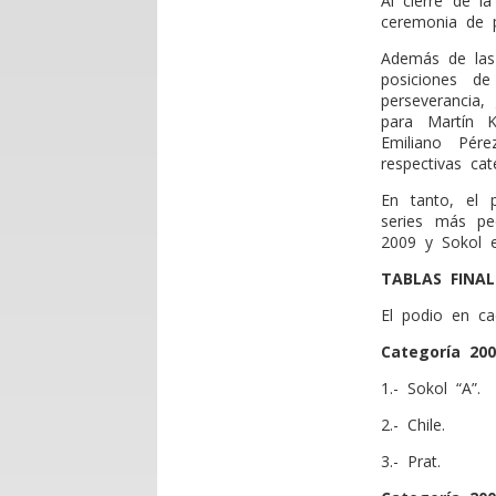
Al cierre de l
ceremonia de p
Además de las
posiciones de
perseverancia
para Martín K
Emiliano Pér
respectivas cat
En tanto, el 
series más pe
2009 y Sokol 
TABLAS FINAL
El podio en ca
Categoría 200
1.- Sokol “A”.
2.- Chile.
3.- Prat.