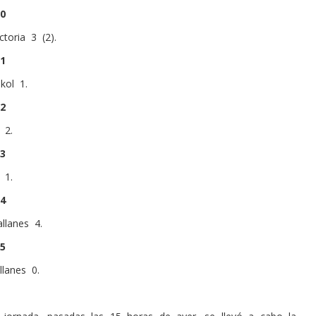
0
ctoria 3 (2).
1
kol 1.
2
 2.
3
 1.
4
llanes 4.
5
lanes 0.