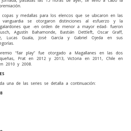
a jornada, pasadas las 15 horas de ayer, se llevó a cabo la
remiación.
 copas y medallas para los elencos que se ubicaron en las
 vanguardia se otorgaron distinciones al esfuerzo y la
, galardones que -en orden de menor a mayor edad- fueron
usch, Agustín Bahamonde, Bastián Dettleft, Oscar Graff,
ez, Lucas Guala, José García y Gabriel Ojeda en sus
egorías.
premio “fair play” fue otorgado a Magallanes en las dos
queñas, Prat en 2012 y 2013, Victoria en 2011, Chile en
en 2010 y 2008.
ES
da una de las series se detalla a continuación:
8