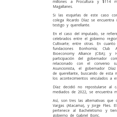
millones a Procultura y $114 m
Magallanes.
Si las esquirlas de este caso con
colega Ricardo Díaz se encuentra 
testigo y querellante.
En el caso del imputado, se refier
celebrados entre el gobierno regi
Cultivarte; entre otras. En cuanto
fundaciones Bonhomía; Club A
Bioeconomy Alliance (CBA); y H
participación del gobernador c
relacionado con el convenio s
Asuncionista, el gobernador Día
de querellante, buscando de esta ma
los acontecimientos vinculados a e
Díaz decidió no repostularse al 
mediados de 2022, se encuentra 
Así, son tres las alternativas que q
Vargas (Atacama), y Jorge Flies. E
pertenece al Bacheletismo y tie
gobierno de Gabriel Boric.