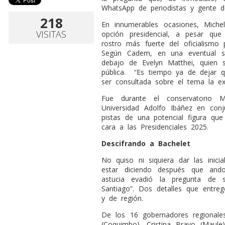
WhatsApp de periodistas y gente de
218
En innumerables ocasiones, Miche
VISITAS
opción presidencial, a pesar qu
rostro más fuerte del oficialismo
Según Cadem, en una eventual s
debajo de Evelyn Matthei, quien
pública.
“Es tiempo ya de dejar q
ser consultada sobre el tema la ex
Fue durante el conservatorio M
Universidad Adolfo Ibáñez en con
pistas de una potencial figura que
cara a las Presidenciales 2025.
Descifrando a Bachelet
No quiso ni siquiera dar las inici
estar diciendo después que and
astucia evadió la pregunta de 
Santiago”. Dos detalles que entr
y de región.
De los 16 gobernadores regionales
(Coquimbo), Cristina Bravo (Maul