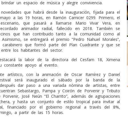
 brindar un espacio de música y alegre convivencia.
 novedades que habrá desde la inauguración, fijada para el
mayo a las 19 horas, en Ramón Carnicer 0299. Primero, el
escenario, que pasará a llamarse Mario Vivar Vera, en
ecordado animador radial, fallecido en 2018. También se
ecinos que han contribuido tanto a la comunidad como al
. Asimismo, se entregará el premio “Pedro Nahuel Morales”,
l carabinero que formó parte del Plan Cuadrante y que se
entre los habitantes del sector.
stacará la labor de la directora del Cesfam 18, Ximena
u constante apoyo al evento.
te artístico, con la animación de Oscar Ramírez y Daniel
festival será inaugurado el sábado por la banda de la
después dar paso a una variada nómina de artistas, entre
cuentran Sebastargo, Pampa y Coirón de Porvenir y Tributo
 Porvenir, José Neún “El Charrito”, además de agrupaciones
hera, y hasta un conjunto de estilo tropical para invitar al
ival, financiado por el gobierno regional a través del 8%,
omingo, a partir de las 15 horas.