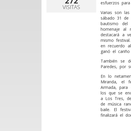
272
esfuerzos para
VISITAS
Varias son las
sábado 31 de 
bautismo del 
homenaje al r
destacará a v
mismo festival
en recuerdo a
ganó el cariño 
También se de
Paredes, por s
En lo netamen
Miranda, el 
Armada, para 
los que se en
a Los Tres, de
de música ranc
baile. El fest
finalizará el d