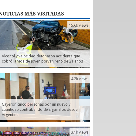
NOTICIAS
MÁS VISITADAS
15.6k views
Alcohol y velocidad detonaron accidente que
cobró la vida de joven porvenireño de 21 años
4.2k views
Cayeron cinco personas por un nuevo y
cuantioso contrabando de cigarrillos desde
Argentina
3.1k views