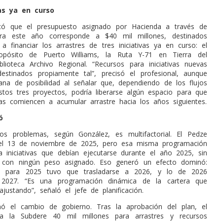
vas ya en curso
icó que el presupuesto asignado por Hacienda a través de
ra este año corresponde a $40 mil millones, destinados
a financiar los arrastres de tres iniciativas ya en curso: el
ropósito de Puerto Williams, la Ruta Y-71 en Tierra del
lioteca Archivo Regional. “Recursos para iniciativas nuevas
stinados propiamente tal”, precisó el profesional, aunque
ana de posibilidad al señalar que, dependiendo de los flujos
tos tres proyectos, podría liberarse algún espacio para que
ivas comiencen a acumular arrastre hacia los años siguientes.
ó
os problemas, según González, es multifactorial. El Pedze
el 13 de noviembre de 2025, pero esa misma programación
 iniciativas que debían ejecutarse durante el año 2025, sin
a con ningún peso asignado. Eso generó un efecto dominó:
o para 2025 tuvo que trasladarse a 2026, y lo de 2026
2027. “Es una programación dinámica de la cartera que
ajustando”, señaló el jefe de planificación.
 el cambio de gobierno. Tras la aprobación del plan, el
 a la Subdere 40 mil millones para arrastres y recursos