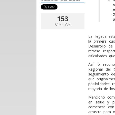
p
2
153
a
VISITAS
La llegada es
la primera cu
Desarrollo d
retraso respe
dificultades q
Así lo recono
Regional del 
seguimiento de
que originalme
posibilidades 
mayoría de lo
Mencionó como 
en salud y pr
comenzar con
arrastre para 