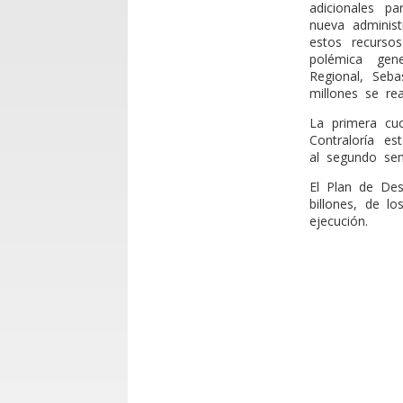
adicionales p
nueva administ
estos recurso
polémica gen
Regional, Seb
millones se rea
La primera cu
Contraloría es
al segundo sem
El Plan de Des
billones, de l
ejecución.