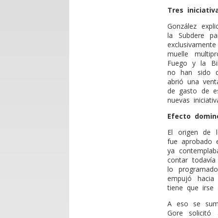
Tres iniciati
González expl
la Subdere pa
exclusivamente 
muelle multip
Fuego y la Bib
no han sido de
abrió una vent
de gasto de es
nuevas iniciat
Efecto domin
El origen de l
fue aprobado 
ya contemplaba
contar todaví
lo programad
empujó hacia 
tiene que irse 
A eso se sumó
Gore solicitó