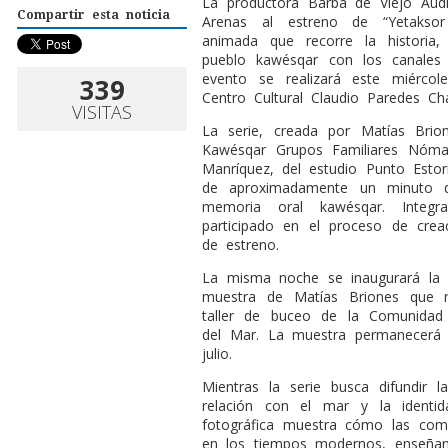
L
a productora Barba de Viejo Audi
Compartir esta noticia
Arenas al estreno de “Yetaksor
animada que recorre la historia, 
pueblo kawésqar con los canales
evento se realizará este miérco
339
Centro Cultural Claudio Paredes C
VISITAS
La serie, creada por Matías Bri
Kawésqar Grupos Familiares Nóma
Manríquez, del estudio Punto Estor
de aproximadamente un minuto d
memoria oral kawésqar. Integ
participado en el proceso de crea
de estreno.
La misma noche se inaugurará la ex
muestra de Matías Briones que r
taller de buceo de la Comunida
del Mar. La muestra permanecerá a
julio.
Mientras la serie busca difundir
relación con el mar y la identid
fotográfica muestra cómo las comu
en los tiempos modernos, enseña