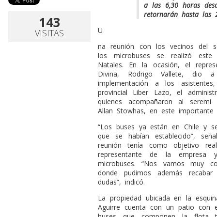
a las 6,30 horas des
retornarán hasta las 
143
U
VISITAS
na reunión con los vecinos del s
los microbuses se realizó este
Natales. En la ocasión, el repr
Divina, Rodrigo Vallete, dio
implementación a los asistentes,
provincial Liber Lazo, el admini
quienes acompañaron al seremi 
Allan Stowhas, en este importante p
“Los buses ya están en Chile y s
que se habían establecido”, señ
reunión tenía como objetivo rea
representante de la empresa 
microbuses. “Nos vamos muy co
donde pudimos además recabar s
dudas”, indicó.
La propiedad ubicada en la esquina
Aguirre cuenta con un patio con e
buses que componen la flota to