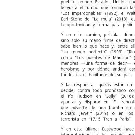
pueblo llamado Estados Unidos qu
le gusta el rumbo que tomaron las
“Los imperdonables” (1992), el Wal
Earl Stone de “La mula” (2018), 
la oportunidad y forma para pedir 
Y en este camino, películas dond
sino solo su mano firme de direct
sabe bien lo que hace y, entre el
“Un mundo perfecto” (1993), “Río
como “Los puentes de Madison” (1
menores —una forma de decir— d
heroísmo y por dónde andará es
fondo, es el habitante de su país.
Y las respuestas quizás están en
decide, contra todo pronóstico co
el río Hudson en “Sully” (2016
apuntar y disparar en “El francot
que advierte de una bomba en p
Richard Jewell” (2019) o en lo
terrorista en “17.15 Tren a París”.
Y en esta última, Eastwood hace
interpretaciones a los propios pr