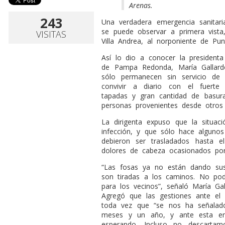
Arenas.
243
Una verdadera emergencia sanitari
se puede observar a primera vista
VISITAS
Villa Andrea, al norponiente de Pun
Así lo dio a conocer la president
de Pampa Redonda, María Gallard
sólo permanecen sin servicio de 
convivir a diario con el fuerte
tapadas y gran cantidad de basu
personas provenientes desde otros 
La dirigenta expuso que la situaci
infección, y que sólo hace alguno
debieron ser trasladados hasta el
dolores de cabeza ocasionados por l
“Las fosas ya no están dando sus
son tiradas a los caminos. No po
para los vecinos”, señaló María Gal
Agregó que las gestiones ante el 
toda vez que “se nos ha señalado
meses y un año, y ante esta em
esperando. Incluso no descarta