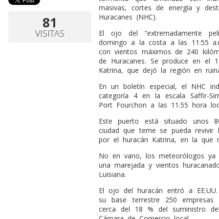
masivas, cortes de energía y dest
Huracanes (NHC).
81
VISITAS
El ojo del “extremadamente pel
domingo a la costa a las 11:55 a.
con vientos máximos de 240 kilóme
de Huracanes. Se produce en el 16º
Katrina, que dejó la región en ru
En un boletín especial, el NHC i
categoría 4 en la escala Saffir-
Port Fourchon a las 11.55 hora loc
Este puerto está situado unos 
ciudad que teme se pueda revivir 
por el huracán Katrina, en la que
No en vano, los meteorólogos ya 
una marejada y vientos huracanado
Luisiana.
El ojo del huracán entró a EE.UU
su base terrestre 250 empresas 
cerca del 18 % del suministro de
Cámara de Comercio local.