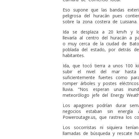
Eso supone que las bandas exteri
peligrosa del huracán pues conti
sobre la zona costera de Luisiana.
Ida se desplaza a 20 km/h y lo
llevaría al centro del huracán a 
o muy cerca de la ciudad de Bato
poblada del estado, por detrás d
habitantes.
Ida, que tocó tierra a unos 100 k
subir el nivel del mar hasta
suficientemente fuertes como par
romper árboles y postes eléctrico
lluvia. “Nos esperan unas inunda
meteorólogo jefe del Energy Weath
Los apagones podrían durar sem
negocios estaban sin energía 
Poweroutage.us, que rastrea los cor
Los socorristas ni siquiera tení
llamadas de búsqueda y rescate has