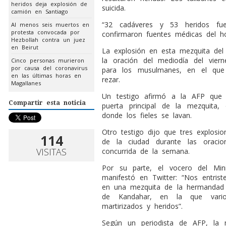
heridos deja explosión de
suicida.
camión en Santiago
“32 cadáveres y 53 heridos fuer
Al menos seis muertos en
protesta convocada por
confirmaron fuentes médicas del ho
Hezbollah contra un juez
en Beirut
La explosión en esta mezquita del
la oración del mediodía del vie
Cinco personas murieron
por causa del coronavirus
para los musulmanes, en el que
en las últimas horas en
rezar.
Magallanes
Un testigo afirmó a la AFP que 
Compartir esta noticia
puerta principal de la mezquita
donde los fieles se lavan.
Otro testigo dijo que tres explosi
114
de la ciudad durante las oracio
VISITAS
concurrida de la semana.
Por su parte, el vocero del Minis
manifestó en Twitter: “Nos entris
en una mezquita de la hermandad ch
de Kandahar, en la que vario
martirizados y heridos”.
Según un periodista de AFP, la 