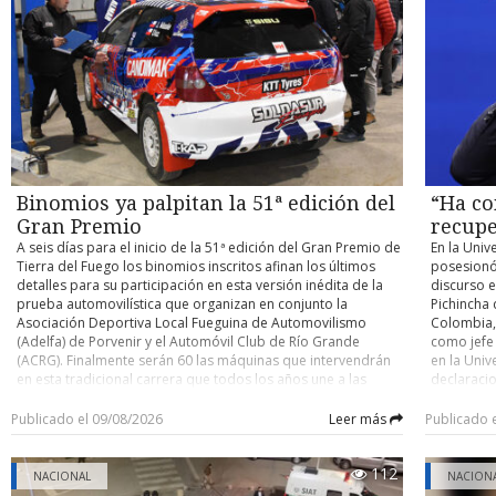
contra un buque cisterna de su compañía petrolera ADNOC,
habilitaci
accidente y determinar eventuales responsabilidades. Su
atribuido a Irán. Con información de Infobae
trabajos, 
control de detención quedó fijado para este domingo.
domingo un
cuenten co
pocos kiló
el person
desplegad
acceder po
existente 
cerrado de
y Argentin
Binomios ya palpitan la 51ª edición del
“Ha co
fronterizo
Gran Premio
recupe
A seis días para el inicio de la 51ª edición del Gran Premio de
En la Univ
Tierra del Fuego los binomios inscritos afinan los últimos
posesionó
detalles para su participación en esta versión inédita de la
discurso e
prueba automovilística que organizan en conjunto la
Pichincha 
Asociación Deportiva Local Fueguina de Automovilismo
Colombia, 
(Adelfa) de Porvenir y el Automóvil Club de Río Grande
como jefe
(ACRG). Finalmente serán 60 las máquinas que intervendrán
en la Univ
en esta tradicional carrera que todos los años une a las
declaracio
ciudades de Porvenir y Río Grande en trayectos de ida y
tiene un o
vuelta, con partida y llegada este año en la capital fueguina.
nacional” 
Publicado el 09/08/2026
Leer más
Publicado 
Como es ya conocido, para esta versión los organizadores
país. En e
determinaron que la carrera se dispute por etapas,
ciudadano
112
reemplazando lo que se realizaba hasta la edición pasada
Ha comenz
NACIONAL
NACION
que era de bandera a bandera y sin detenciones entremedio
autoridad 