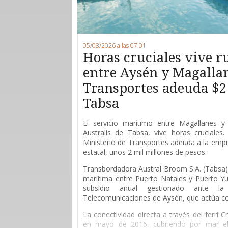
05/08/2026 a las 07:01
Horas cruciales vive 
entre Aysén y Magallan
Transportes adeuda $2
Tabsa
E
l servicio marítimo entre Magallanes y 
Australis de Tabsa, vive horas cruciales
Ministerio de Transportes adeuda a la empr
estatal, unos 2 mil millones de pesos.
Transbordadora Austral Broom S.A. (Tabsa) 
marítima entre Puerto Natales y Puerto Yu
subsidio anual gestionado ante l
Telecomunicaciones de Aysén, que actúa 
La conectividad directa a través del ferri 
en mayo de 2016, cubriendo por mar el 