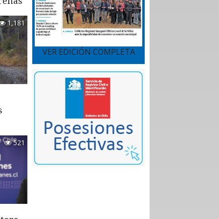
renas
1,181
VER EDICIÓN COMPLETA
s
521