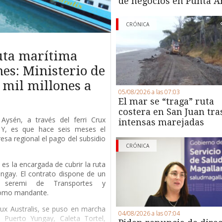
de negocios en Punta A
CRÓNICA
ruta marítima
es: Ministerio de
 mil millones a
05/08/2026 a las 07:03
El mar se “traga” ruta
costera en San Juan tra
Aysén, a través del ferri Crux
intensas marejadas
. Y, es que hace seis meses el
esa regional el pago del subsidio
CRÓNICA
es la encargada de cubrir la ruta
ngay. El contrato dispone de un
a seremi de Transportes y
como mandante.
Crux Australis, se puso en marcha
04/08/2026 a las 07:04
Puerto Yungay, Caleta Tortel,