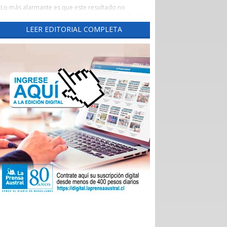
Lo más alarmante es que este resultado no
constituye una sorpresa aislada. Ya en julio de este
año este diario había advertido una tendencia
LEER EDITORIAL COMPLETA
preocupante, cuando un reporte de la Evaluación
de los Establecimientos Autogestionados en Red
(EAR) situó al principal recinto asistencial de la
región con un crítico 65,3% de cumplimiento al
corte de abril de 2026.
Un aspecto preocupante de aquel reporte fue la
brusca caída del indicador las Garantías Explícitas
de Salud (Ges), que otorga cobertura obligatoria a
través de Fonasa e Isapres para 90 problemas de
sanitarios, “asegurando” derechos claros de
atención médica.
Durante el año pasado, este indicador se mantuvo
en alrededor del 90%, pero cayó de 92,7% en
noviembre a 74% en diciembre, para desplomarse
a 34,3% en enero.
En aquella ocasión, las autoridades locales
atribuyeron el deterioro a problemas
administrativos en el ingreso de registros, pero los
nuevos datos del Balance Score Card (BSC)
confirman que las deficiencias persisten en ejes
fundamentales como la sustentabilidad financiera,