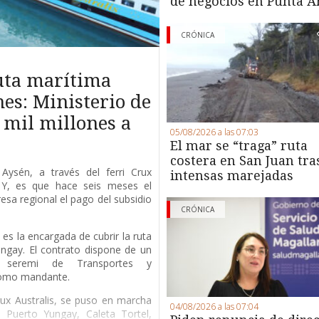
de negocios en Punta A
CRÓNICA
ruta marítima
es: Ministerio de
 mil millones a
05/08/2026 a las 07:03
El mar se “traga” ruta
costera en San Juan tra
Aysén, a través del ferri Crux
intensas marejadas
. Y, es que hace seis meses el
esa regional el pago del subsidio
CRÓNICA
es la encargada de cubrir la ruta
ngay. El contrato dispone de un
a seremi de Transportes y
como mandante.
Crux Australis, se puso en marcha
04/08/2026 a las 07:04
Puerto Yungay, Caleta Tortel,