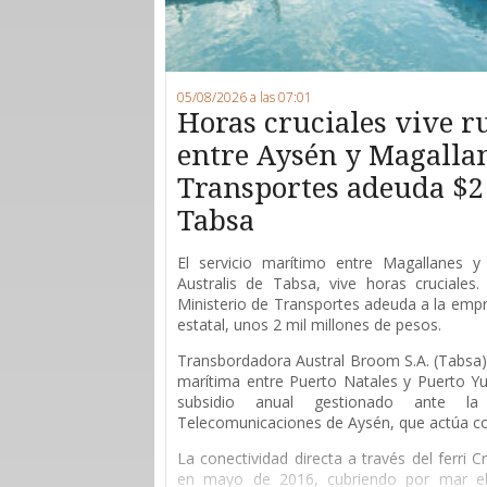
05/08/2026 a las 07:01
Horas cruciales vive 
entre Aysén y Magallan
Transportes adeuda $2
Tabsa
E
l servicio marítimo entre Magallanes y 
Australis de Tabsa, vive horas cruciales
Ministerio de Transportes adeuda a la empr
estatal, unos 2 mil millones de pesos.
Transbordadora Austral Broom S.A. (Tabsa) 
marítima entre Puerto Natales y Puerto Yu
subsidio anual gestionado ante l
Telecomunicaciones de Aysén, que actúa 
La conectividad directa a través del ferri 
en mayo de 2016, cubriendo por mar el 