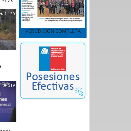
renas
1,150
VER EDICIÓN COMPLETA
s
519