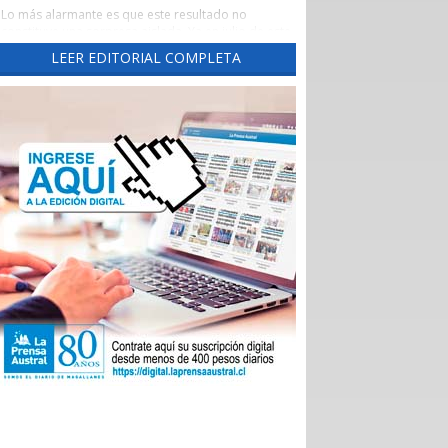
Lo más alarmante es que este resultado no
constituye una sorpresa aislada. Ya en julio de este
año este diario había advertido una tendencia
LEER EDITORIAL COMPLETA
preocupante, cuando un reporte de la Evaluación
de los Establecimientos Autogestionados en Red
(EAR) situó al principal recinto asistencial de la
región con un crítico 65,3% de cumplimiento al
corte de abril de 2026.
Un aspecto preocupante de aquel reporte fue la
brusca caída del indicador las Garantías Explícitas
de Salud (Ges), que otorga cobertura obligatoria a
través de Fonasa e Isapres para 90 problemas de
sanitarios, “asegurando” derechos claros de
atención médica.
Durante el año pasado, este indicador se mantuvo
en alrededor del 90%, pero cayó de 92,7% en
noviembre a 74% en diciembre, para desplomarse
a 34,3% en enero.
En aquella ocasión, las autoridades locales
atribuyeron el deterioro a problemas
administrativos en el ingreso de registros, pero los
nuevos datos del Balance Score Card (BSC)
confirman que las deficiencias persisten en ejes
fundamentales como la sustentabilidad financiera,