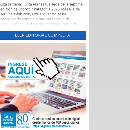
Esta semana, Punta Arenas fue sede de la séptima
edición de Enprotur Patagonia 2026. Más allá de
ser una exhibición, este encuentro se ha
consolidado como el principal espacio de
articulación para el turismo regional, logrando
concretar más de 450 reuniones de negocios en
un entorno de profesionalismo y colaboración.
LEER EDITORIAL COMPLETA
Lo que realmente otorga un valor estratégico a
Enprotur es su capacidad para actuar como un
catalizador de vínculos comerciales. El evento ha
facilitado de manera excepcional el acceso directo
de hoteles, restaurantes y otros servicios turísticos
-el sector Horeca- a una red diversificada de
proveedores.
Esta dinámica es fundamental para que pequeños
y medianos proveedores, tanto locales como
nacionales, puedan presentar sus innovaciones
directamente a los operadores que definen la
oferta de la temporada 2026-2027.
La feria ha permitido romper las barreras
tradicionales de intermediación. Al habilitar tres
salones de exposición para dar respuesta al alto
interés de los participantes, se generó un
ecosistema donde convivieron distribuidoras