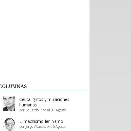
históricas con nuevos emprendedores que
aportan tecnología de vanguardia, como
dispositivos para mejorar el desempeño en
actividades de montaña y otras innovaciones.
El valor de esta interacción no se limita a la firma
de contratos formales. Como bien destaca la
organización, la posibilidad de evaluar productos
“in situ” en el showroom permite a los prestadores
de servicios proyectar mejoras reales en su oferta,
asegurando que la calidad del servicio turístico
regional siga creciendo.
En definitiva, Enprotur construye la infraestructura
de negocios necesaria para que toda la cadena de
valor, desde el pequeño proveedor hasta el gran
hotel, prospere en conjunto.
COLUMNAS
Estos esfuerzos deben ser acompañados y
apoyados por el gobierno, a través de inversión
pública y programas de promoción eficientes de
Ceuta: grifos y municiones
parte de Sernatur.
humanas
por Eduardo Pino el 07 Agosto
El machismo-leninismo
por Jorge Abasolo el 06 Agosto