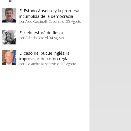
El Estado Ausente y la promesa
incumplida de la democracia
por Aldo Cassinelli Capurro el 05 Agosto
El cielo estará de fiesta
por Alfredo Soto el 04 Agosto
El caso del buque inglés: la
improvisación como regla
por Alejandro Kusanovic el 02 Agosto