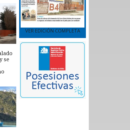
289
VER EDICIÓN COMPLETA
alado
y se
mo
217