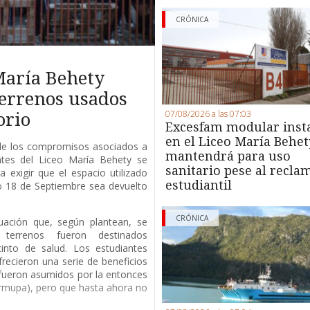
CRÓNICA
María Behety
terrenos usados
07/08/2026 a las 07:03
orio
Excesfam modular inst
en el Liceo María Behet
de los compromisos asociados a
mantendrá para uso
antes del Liceo María Behety se
sanitario pese al recla
 exigir que el espacio utilizado
estudiantil
io 18 de Septiembre sea devuelto
CRÓNICA
uación que, según plantean, se
terrenos fueron destinados
into de salud. Los estudiantes
recieron una serie de beneficios
fueron asumidos por la entonces
rmupa), pero que hasta ahora no