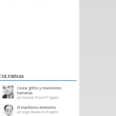
históricas con nuevos emprendedores que
aportan tecnología de vanguardia, como
dispositivos para mejorar el desempeño en
actividades de montaña y otras innovaciones.
El valor de esta interacción no se limita a la firma
de contratos formales. Como bien destaca la
organización, la posibilidad de evaluar productos
“in situ” en el showroom permite a los prestadores
de servicios proyectar mejoras reales en su oferta,
asegurando que la calidad del servicio turístico
regional siga creciendo.
En definitiva, Enprotur construye la infraestructura
de negocios necesaria para que toda la cadena de
valor, desde el pequeño proveedor hasta el gran
hotel, prospere en conjunto.
COLUMNAS
Estos esfuerzos deben ser acompañados y
apoyados por el gobierno, a través de inversión
pública y programas de promoción eficientes de
Ceuta: grifos y municiones
parte de Sernatur.
humanas
por Eduardo Pino el 07 Agosto
El machismo-leninismo
por Jorge Abasolo el 06 Agosto