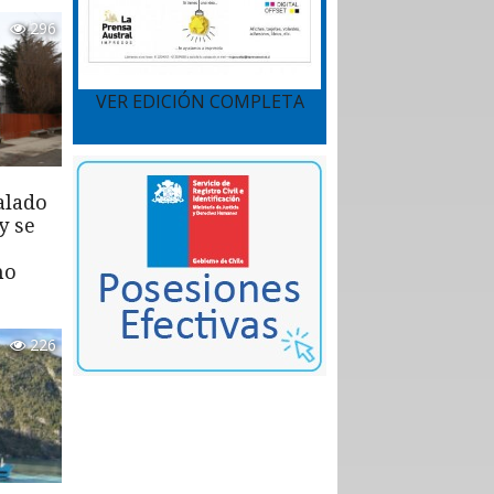
296
VER EDICIÓN COMPLETA
alado
y se
mo
226