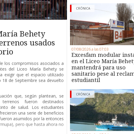
CRÓNICA
María Behety
terrenos usados
07/08/2026 a las 07:03
orio
Excesfam modular inst
en el Liceo María Behet
de los compromisos asociados a
mantendrá para uso
antes del Liceo María Behety se
sanitario pese al recla
 exigir que el espacio utilizado
estudiantil
io 18 de Septiembre sea devuelto
CRÓNICA
uación que, según plantean, se
terrenos fueron destinados
into de salud. Los estudiantes
recieron una serie de beneficios
fueron asumidos por la entonces
rmupa), pero que hasta ahora no