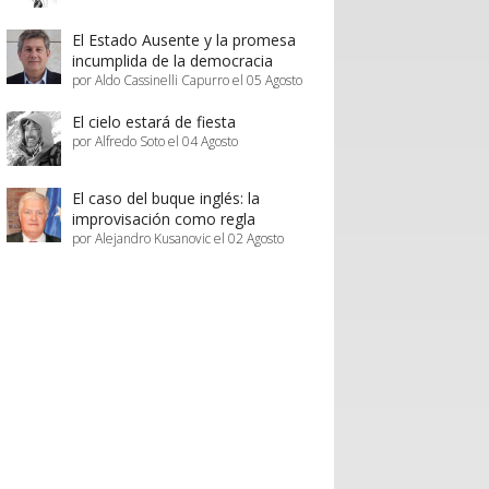
El Estado Ausente y la promesa
incumplida de la democracia
por Aldo Cassinelli Capurro el 05 Agosto
El cielo estará de fiesta
por Alfredo Soto el 04 Agosto
El caso del buque inglés: la
improvisación como regla
por Alejandro Kusanovic el 02 Agosto