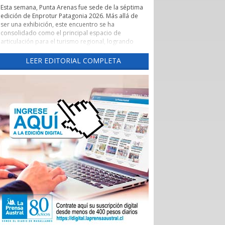
Esta semana, Punta Arenas fue sede de la séptima
edición de Enprotur Patagonia 2026. Más allá de
ser una exhibición, este encuentro se ha
consolidado como el principal espacio de
articulación para el turismo regional, logrando
concretar más de 450 reuniones de negocios en
un entorno de profesionalismo y colaboración.
LEER EDITORIAL COMPLETA
Lo que realmente otorga un valor estratégico a
Enprotur es su capacidad para actuar como un
catalizador de vínculos comerciales. El evento ha
facilitado de manera excepcional el acceso directo
de hoteles, restaurantes y otros servicios turísticos
-el sector Horeca- a una red diversificada de
proveedores.
Esta dinámica es fundamental para que pequeños
y medianos proveedores, tanto locales como
nacionales, puedan presentar sus innovaciones
directamente a los operadores que definen la
oferta de la temporada 2026-2027.
La feria ha permitido romper las barreras
tradicionales de intermediación. Al habilitar tres
salones de exposición para dar respuesta al alto
interés de los participantes, se generó un
ecosistema donde convivieron distribuidoras