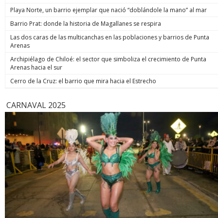
de estos enormes avances en números hay una familia que
indicó. Co
Playa Norte, un barrio ejemplar que nació “doblándole la mano” al mar
hoy está más tranquila”, afirmó. Luego, el jefe de Estado
anunció un paso adicional para recuperar la seguridad y
Barrio Prat: donde la historia de Magallanes se respira
prometió: “Vamos a perseguir, capturar, juzgar y condenar a
Las dos caras de las multicanchas en las poblaciones y barrios de Punta
todos los que buscan destruir nuestra sociedad. Seremos
Arenas
implacables. No habrá excusas ni treguas“. El Presidente
anunció que su gobierno dará un paso adicional para
Archipiélago de Chiloé: el sector que simboliza el crecimiento de Punta
recuperar la seguridad, tal como se comprometió en
Arenas hacia el sur
campaña, y aseguró que van a “perseguir, capturar, juzgar y
condenar a todos los que buscan destruir nuestra sociedad”.
Cerro de la Cruz: el barrio que mira hacia el Estrecho
biobiochile.cl
CARNAVAL 2025