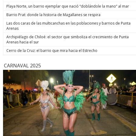
de estos enormes avances en números hay una familia que
indicó. Co
Playa Norte, un barrio ejemplar que nació “doblándole la mano” al mar
hoy está más tranquila”, afirmó. Luego, el jefe de Estado
anunció un paso adicional para recuperar la seguridad y
Barrio Prat: donde la historia de Magallanes se respira
prometió: “Vamos a perseguir, capturar, juzgar y condenar a
Las dos caras de las multicanchas en las poblaciones y barrios de Punta
todos los que buscan destruir nuestra sociedad. Seremos
Arenas
implacables. No habrá excusas ni treguas“. El Presidente
anunció que su gobierno dará un paso adicional para
Archipiélago de Chiloé: el sector que simboliza el crecimiento de Punta
recuperar la seguridad, tal como se comprometió en
Arenas hacia el sur
campaña, y aseguró que van a “perseguir, capturar, juzgar y
condenar a todos los que buscan destruir nuestra sociedad”.
Cerro de la Cruz: el barrio que mira hacia el Estrecho
biobiochile.cl
CARNAVAL 2025