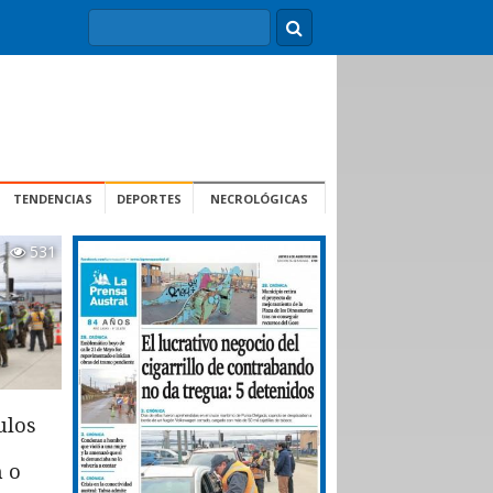
TENDENCIAS
DEPORTES
NECROLÓGICAS
531
ulos
n o