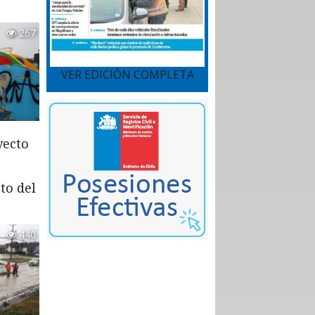
267
VER EDICIÓN COMPLETA
yecto
to del
440