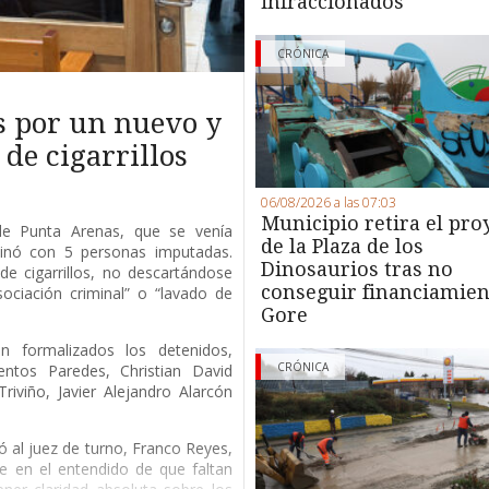
infraccionados
CRÓNICA
s por un nuevo y
de cigarrillos
06/08/2026 a las 07:03
Municipio retira el pro
 de Punta Arenas, que se venía
de la Plaza de los
minó con 5 personas imputadas.
Dinosaurios tras no
de cigarrillos, no descartándose
conseguir financiamien
ociación criminal” o “lavado de
Gore
 formalizados los detenidos,
CRÓNICA
entos Paredes, Christian David
riviño, Javier Alejandro Alarcón
ió al juez de turno, Franco Reyes,
e en el entendido de que faltan