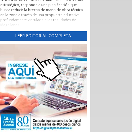
estratégico, responde a una planificación que
busca reducir la brecha de mano de obra técnica
en la zona a través de una propuesta educativa
profundamente vinculada a las realidades de
Magallanes.
Evaluación de pertinencia y conexión con el sector
LEER EDITORIAL COMPLETA
productivo forman parte de uno de los pilares de
esta nueva etapa. Según lo explicado por la
rectora, el CFT ha alineado sus programas con las
necesidades reales de los sectores productivos y
de servicios de la región, asegurando que los
egresados cuenten con una inserción laboral
efectiva y que la formación no derive en una
saturación del mercado, sino en una respuesta a
demandas insatisfechas. Carreras como
Instrumentación y Control de Procesos Industriales
y Logística con mención en Operaciones
Portuarias, que se impartirán tanto en la capital
regional como en Puerto Natales, son ejemplos
claros de formación técnica orientada a los
desafíos productivos actuales.
También cabe destacar la expansión territorial,
con las nuevas sedes en Punta Arenas y Puerto
Natales.