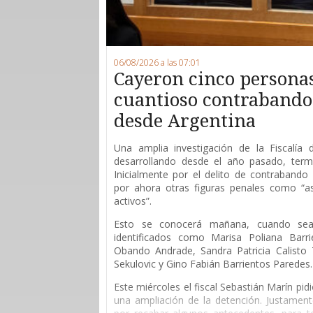
06/08/2026 a las 07:01
Cayeron cinco persona
cuantioso contrabando 
desde Argentina
Una amplia investigación de la Fiscalía
desarrollando desde el año pasado, ter
Inicialmente por el delito de contrabando 
por ahora otras figuras penales como “as
activos”.
Esto se conocerá mañana, cuando sean
identificados como Marisa Poliana Barri
Obando Andrade, Sandra Patricia Calisto T
Sekulovic y Gino Fabián Barrientos Paredes.
Este miércoles el fiscal Sebastián Marín pid
una ampliación de la detención. Justament