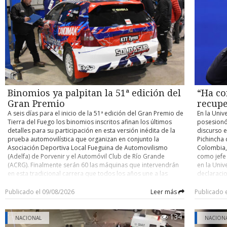
contra un buque cisterna de su compañía petrolera ADNOC,
habilitaci
accidente y determinar eventuales responsabilidades. Su
atribuido a Irán. Con información de Infobae
trabajos, 
control de detención quedó fijado para este domingo.
domingo un
cuenten co
pocos kiló
el person
desplegad
acceder po
existente 
cerrado de
y Argentin
Binomios ya palpitan la 51ª edición del
“Ha co
fronterizo
Gran Premio
recupe
A seis días para el inicio de la 51ª edición del Gran Premio de
En la Univ
Tierra del Fuego los binomios inscritos afinan los últimos
posesionó
detalles para su participación en esta versión inédita de la
discurso e
prueba automovilística que organizan en conjunto la
Pichincha 
Asociación Deportiva Local Fueguina de Automovilismo
Colombia, 
(Adelfa) de Porvenir y el Automóvil Club de Río Grande
como jefe
(ACRG). Finalmente serán 60 las máquinas que intervendrán
en la Univ
en esta tradicional carrera que todos los años une a las
declaracio
ciudades de Porvenir y Río Grande en trayectos de ida y
tiene un o
vuelta, con partida y llegada este año en la capital fueguina.
nacional” 
Publicado el 09/08/2026
Leer más
Publicado 
Como es ya conocido, para esta versión los organizadores
país. En e
determinaron que la carrera se dispute por etapas,
ciudadano
134
reemplazando lo que se realizaba hasta la edición pasada
Ha comenz
NACIONAL
NACION
que era de bandera a bandera y sin detenciones entremedio
autoridad 