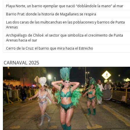
de estos enormes avances en números hay una familia que
indicó. Co
Playa Norte, un barrio ejemplar que nació “doblándole la mano” al mar
hoy está más tranquila”, afirmó. Luego, el jefe de Estado
anunció un paso adicional para recuperar la seguridad y
Barrio Prat: donde la historia de Magallanes se respira
prometió: “Vamos a perseguir, capturar, juzgar y condenar a
Las dos caras de las multicanchas en las poblaciones y barrios de Punta
todos los que buscan destruir nuestra sociedad. Seremos
Arenas
implacables. No habrá excusas ni treguas“. El Presidente
anunció que su gobierno dará un paso adicional para
Archipiélago de Chiloé: el sector que simboliza el crecimiento de Punta
recuperar la seguridad, tal como se comprometió en
Arenas hacia el sur
campaña, y aseguró que van a “perseguir, capturar, juzgar y
condenar a todos los que buscan destruir nuestra sociedad”.
Cerro de la Cruz: el barrio que mira hacia el Estrecho
biobiochile.cl
CARNAVAL 2025