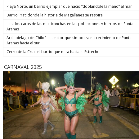
de estos enormes avances en números hay una familia que
indicó. Co
Playa Norte, un barrio ejemplar que nació “doblándole la mano” al mar
hoy está más tranquila”, afirmó. Luego, el jefe de Estado
anunció un paso adicional para recuperar la seguridad y
Barrio Prat: donde la historia de Magallanes se respira
prometió: “Vamos a perseguir, capturar, juzgar y condenar a
Las dos caras de las multicanchas en las poblaciones y barrios de Punta
todos los que buscan destruir nuestra sociedad. Seremos
Arenas
implacables. No habrá excusas ni treguas“. El Presidente
anunció que su gobierno dará un paso adicional para
Archipiélago de Chiloé: el sector que simboliza el crecimiento de Punta
recuperar la seguridad, tal como se comprometió en
Arenas hacia el sur
campaña, y aseguró que van a “perseguir, capturar, juzgar y
condenar a todos los que buscan destruir nuestra sociedad”.
Cerro de la Cruz: el barrio que mira hacia el Estrecho
biobiochile.cl
CARNAVAL 2025