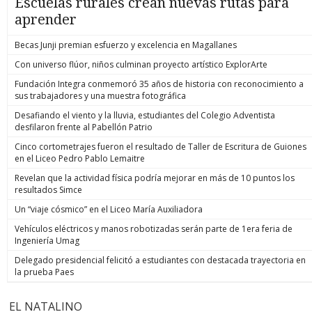
Escuelas rurales crean nuevas rutas para
aprender
Becas Junji premian esfuerzo y excelencia en Magallanes
Con universo flúor, niños culminan proyecto artístico ExplorArte
Fundación Integra conmemoró 35 años de historia con reconocimiento a
sus trabajadores y una muestra fotográfica
Desafiando el viento y la lluvia, estudiantes del Colegio Adventista
desfilaron frente al Pabellón Patrio
Cinco cortometrajes fueron el resultado de Taller de Escritura de Guiones
en el Liceo Pedro Pablo Lemaitre
Revelan que la actividad física podría mejorar en más de 10 puntos los
resultados Simce
Un “viaje cósmico” en el Liceo María Auxiliadora
Vehículos eléctricos y manos robotizadas serán parte de 1era feria de
Ingeniería Umag
Delegado presidencial felicitó a estudiantes con destacada trayectoria en
la prueba Paes
EL NATALINO