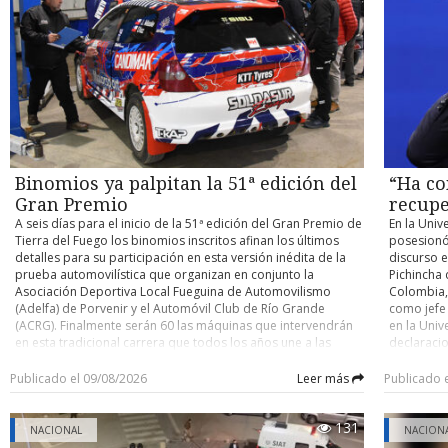
contra un buque cisterna de su compañía petrolera ADNOC,
habilitaci
accidente y determinar eventuales responsabilidades. Su
atribuido a Irán. Con información de Infobae
trabajos, 
control de detención quedó fijado para este domingo.
domingo un
cuenten co
pocos kiló
el person
desplegad
acceder po
existente 
cerrado de
y Argentin
Binomios ya palpitan la 51ª edición del
“Ha co
fronterizo
Gran Premio
recupe
A seis días para el inicio de la 51ª edición del Gran Premio de
En la Univ
Tierra del Fuego los binomios inscritos afinan los últimos
posesionó
detalles para su participación en esta versión inédita de la
discurso e
prueba automovilística que organizan en conjunto la
Pichincha 
Asociación Deportiva Local Fueguina de Automovilismo
Colombia, 
(Adelfa) de Porvenir y el Automóvil Club de Río Grande
como jefe
(ACRG). Finalmente serán 60 las máquinas que intervendrán
en la Univ
en esta tradicional carrera que todos los años une a las
declaracio
ciudades de Porvenir y Río Grande en trayectos de ida y
tiene un o
vuelta, con partida y llegada este año en la capital fueguina.
nacional” 
Publicado el 09/08/2026
Leer más
Publicado 
Como es ya conocido, para esta versión los organizadores
país. En e
determinaron que la carrera se dispute por etapas,
ciudadano
131
reemplazando lo que se realizaba hasta la edición pasada
Ha comenz
NACIONAL
NACION
que era de bandera a bandera y sin detenciones entremedio
autoridad 