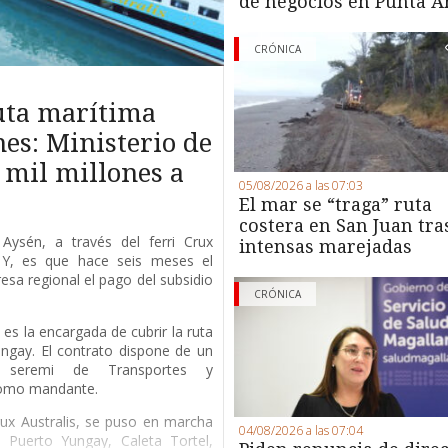
de negocios en Punta A
CRÓNICA
ruta marítima
es: Ministerio de
 mil millones a
05/08/2026 a las 07:03
El mar se “traga” ruta
costera en San Juan tra
Aysén, a través del ferri Crux
intensas marejadas
. Y, es que hace seis meses el
esa regional el pago del subsidio
CRÓNICA
es la encargada de cubrir la ruta
ngay. El contrato dispone de un
a seremi de Transportes y
como mandante.
Crux Australis, se puso en marcha
04/08/2026 a las 07:04
Puerto Yungay, Caleta Tortel,