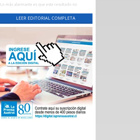
Lo más alarmante es que este resultado no
constituye una sorpresa aislada. Ya en julio de este
año este diario había advertido una tendencia
LEER EDITORIAL COMPLETA
preocupante, cuando un reporte de la Evaluación
de los Establecimientos Autogestionados en Red
(EAR) situó al principal recinto asistencial de la
región con un crítico 65,3% de cumplimiento al
corte de abril de 2026.
Un aspecto preocupante de aquel reporte fue la
brusca caída del indicador las Garantías Explícitas
de Salud (Ges), que otorga cobertura obligatoria a
través de Fonasa e Isapres para 90 problemas de
sanitarios, “asegurando” derechos claros de
atención médica.
Durante el año pasado, este indicador se mantuvo
en alrededor del 90%, pero cayó de 92,7% en
noviembre a 74% en diciembre, para desplomarse
a 34,3% en enero.
En aquella ocasión, las autoridades locales
atribuyeron el deterioro a problemas
administrativos en el ingreso de registros, pero los
nuevos datos del Balance Score Card (BSC)
confirman que las deficiencias persisten en ejes
fundamentales como la sustentabilidad financiera,