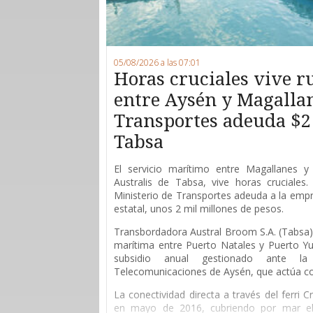
05/08/2026 a las 07:01
Horas cruciales vive 
entre Aysén y Magallan
Transportes adeuda $2
Tabsa
E
l servicio marítimo entre Magallanes y 
Australis de Tabsa, vive horas cruciales
Ministerio de Transportes adeuda a la empr
estatal, unos 2 mil millones de pesos.
Transbordadora Austral Broom S.A. (Tabsa) 
marítima entre Puerto Natales y Puerto Yu
subsidio anual gestionado ante l
Telecomunicaciones de Aysén, que actúa 
La conectividad directa a través del ferri 
en mayo de 2016, cubriendo por mar el 