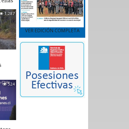
renas
1,287
VER EDICIÓN COMPLETA
s
524