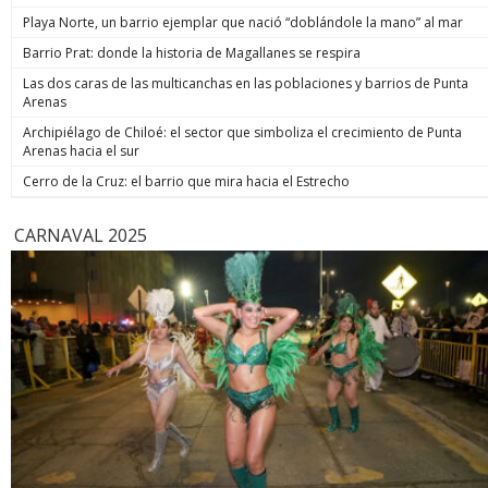
de estos 
Playa Norte, un barrio ejemplar que nació “doblándole la mano” al mar
hoy está m
anunció un
Barrio Prat: donde la historia de Magallanes se respira
prometió: 
Las dos caras de las multicanchas en las poblaciones y barrios de Punta
todos los
Arenas
implacable
anunció q
Archipiélago de Chiloé: el sector que simboliza el crecimiento de Punta
recuperar
Arenas hacia el sur
campaña, y
condenar a
Cerro de la Cruz: el barrio que mira hacia el Estrecho
biobiochil
CARNAVAL 2025