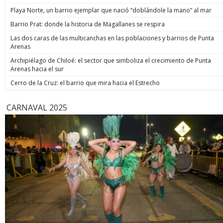
de estos 
Playa Norte, un barrio ejemplar que nació “doblándole la mano” al mar
hoy está m
anunció un
Barrio Prat: donde la historia de Magallanes se respira
prometió: 
Las dos caras de las multicanchas en las poblaciones y barrios de Punta
todos los
Arenas
implacable
anunció q
Archipiélago de Chiloé: el sector que simboliza el crecimiento de Punta
recuperar
Arenas hacia el sur
campaña, y
condenar a
Cerro de la Cruz: el barrio que mira hacia el Estrecho
biobiochil
CARNAVAL 2025