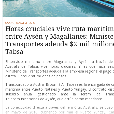
05/08/2026 a las 07:01
Horas cruciales vive ruta maríti
entre Aysén y Magallanes: Ministe
Transportes adeuda $2 mil millon
Tabsa
E
l servicio marítimo entre Magallanes y Aysén, a través del 
Australis de Tabsa, vive horas cruciales. Y, es que hace sei
Ministerio de Transportes adeuda a la empresa regional el pago d
estatal, unos 2 mil millones de pesos.
Transbordadora Austral Broom S.A. (Tabsa) es la encargada de cub
marítima entre Puerto Natales y Puerto Yungay. El contrato di
subsidio anual gestionado ante la seremi de Tran
Telecomunicaciones de Aysén, que actúa como mandante.
La conectividad directa a través del ferri Crux Australis, se pus
en mayo de 2016, cubriendo por mar el Puerto Yungay, Cale