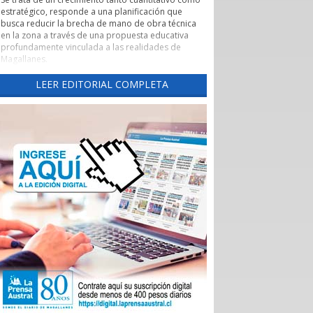
estratégico, responde a una planificación que
busca reducir la brecha de mano de obra técnica
en la zona a través de una propuesta educativa
profundamente vinculada a las realidades de
Magallanes.
Evaluación de pertinencia y conexión con el sector
LEER EDITORIAL COMPLETA
productivo forman parte de uno de los pilares de
esta nueva etapa. Según lo explicado por la
rectora, el CFT ha alineado sus programas con las
necesidades reales de los sectores productivos y
de servicios de la región, asegurando que los
egresados cuenten con una inserción laboral
efectiva y que la formación no derive en una
saturación del mercado, sino en una respuesta a
demandas insatisfechas. Carreras como
Instrumentación y Control de Procesos Industriales
y Logística con mención en Operaciones
Portuarias, que se impartirán tanto en la capital
regional como en Puerto Natales, son ejemplos
claros de formación técnica orientada a los
desafíos productivos actuales.
También cabe destacar la expansión territorial,
con las nuevas sedes en Punta Arenas y Puerto
Natales.