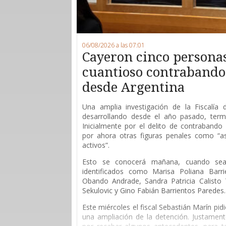
06/08/2026 a las 07:01
Cayeron cinco persona
cuantioso contrabando 
desde Argentina
Una amplia investigación de la Fiscalía
desarrollando desde el año pasado, ter
Inicialmente por el delito de contrabando 
por ahora otras figuras penales como “as
activos”.
Esto se conocerá mañana, cuando sean
identificados como Marisa Poliana Barri
Obando Andrade, Sandra Patricia Calisto T
Sekulovic y Gino Fabián Barrientos Paredes.
Este miércoles el fiscal Sebastián Marín pid
una ampliación de la detención. Justament