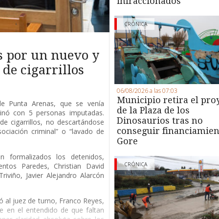
infraccionados
CRÓNICA
s por un nuevo y
de cigarrillos
06/08/2026 a las 07:03
Municipio retira el pro
 de Punta Arenas, que se venía
de la Plaza de los
minó con 5 personas imputadas.
Dinosaurios tras no
de cigarrillos, no descartándose
conseguir financiamien
ociación criminal” o “lavado de
Gore
 formalizados los detenidos,
CRÓNICA
entos Paredes, Christian David
riviño, Javier Alejandro Alarcón
ió al juez de turno, Franco Reyes,
e en el entendido de que faltan