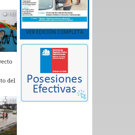
143
VER EDICIÓN COMPLETA
yecto
to del
133