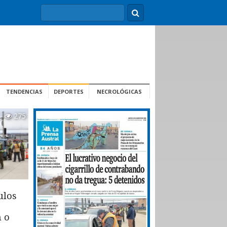
TENDENCIAS
DEPORTES
NECROLÓGICAS
275
ulos
n o