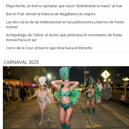
de estos enormes avances en números hay una familia que
indicó. Co
Playa Norte, un barrio ejemplar que nació “doblándole la mano” al mar
hoy está más tranquila”, afirmó. Luego, el jefe de Estado
anunció un paso adicional para recuperar la seguridad y
Barrio Prat: donde la historia de Magallanes se respira
prometió: “Vamos a perseguir, capturar, juzgar y condenar a
Las dos caras de las multicanchas en las poblaciones y barrios de Punta
todos los que buscan destruir nuestra sociedad. Seremos
Arenas
implacables. No habrá excusas ni treguas“. El Presidente
anunció que su gobierno dará un paso adicional para
Archipiélago de Chiloé: el sector que simboliza el crecimiento de Punta
recuperar la seguridad, tal como se comprometió en
Arenas hacia el sur
campaña, y aseguró que van a “perseguir, capturar, juzgar y
condenar a todos los que buscan destruir nuestra sociedad”.
Cerro de la Cruz: el barrio que mira hacia el Estrecho
biobiochile.cl
CARNAVAL 2025