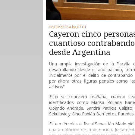
06/08/2026 a las 07:01
Cayeron cinco persona
cuantioso contrabando 
desde Argentina
Una amplia investigación de la Fiscalía
desarrollando desde el año pasado, ter
Inicialmente por el delito de contrabando 
por ahora otras figuras penales como “as
activos”.
Esto se conocerá mañana, cuando sean
identificados como Marisa Poliana Barri
Obando Andrade, Sandra Patricia Calisto T
Sekulovic y Gino Fabián Barrientos Paredes.
Este miércoles el fiscal Sebastián Marín pid
una ampliación de la detención. Justament