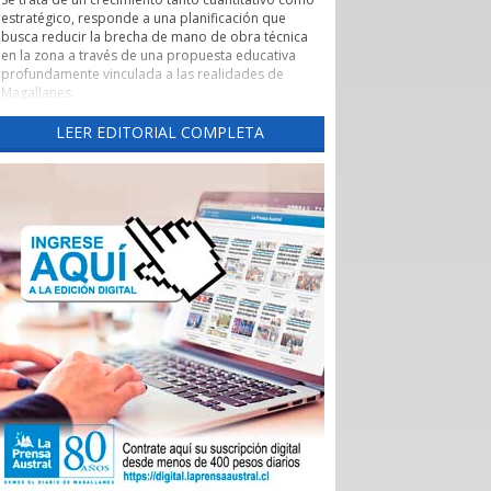
estratégico, responde a una planificación que
busca reducir la brecha de mano de obra técnica
en la zona a través de una propuesta educativa
profundamente vinculada a las realidades de
Magallanes.
Evaluación de pertinencia y conexión con el sector
LEER EDITORIAL COMPLETA
productivo forman parte de uno de los pilares de
esta nueva etapa. Según lo explicado por la
rectora, el CFT ha alineado sus programas con las
necesidades reales de los sectores productivos y
de servicios de la región, asegurando que los
egresados cuenten con una inserción laboral
efectiva y que la formación no derive en una
saturación del mercado, sino en una respuesta a
demandas insatisfechas. Carreras como
Instrumentación y Control de Procesos Industriales
y Logística con mención en Operaciones
Portuarias, que se impartirán tanto en la capital
regional como en Puerto Natales, son ejemplos
claros de formación técnica orientada a los
desafíos productivos actuales.
También cabe destacar la expansión territorial,
con las nuevas sedes en Punta Arenas y Puerto
Natales.