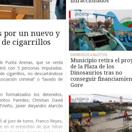
infraccionados
CRÓNICA
s por un nuevo y
de cigarrillos
06/08/2026 a las 07:03
Municipio retira el pro
 de Punta Arenas, que se venía
de la Plaza de los
minó con 5 personas imputadas.
Dinosaurios tras no
de cigarrillos, no descartándose
conseguir financiamien
ociación criminal” o “lavado de
Gore
 formalizados los detenidos,
CRÓNICA
entos Paredes, Christian David
riviño, Javier Alejandro Alarcón
ió al juez de turno, Franco Reyes,
e en el entendido de que faltan