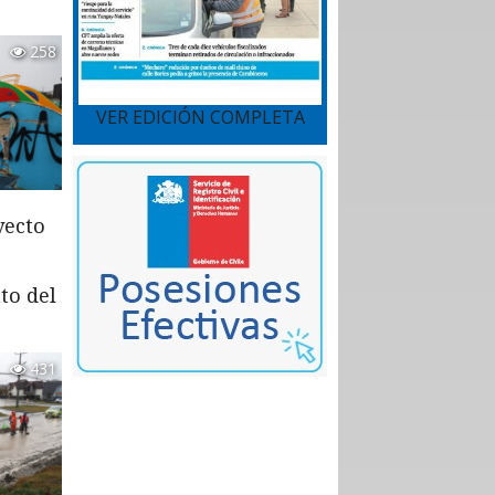
258
VER EDICIÓN COMPLETA
yecto
to del
431