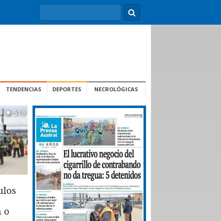
TENDENCIAS
DEPORTES
NECROLÓGICAS
519
ulos
n o