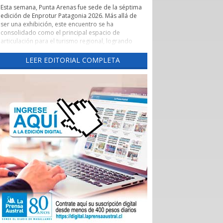
Esta semana, Punta Arenas fue sede de la séptima
edición de Enprotur Patagonia 2026. Más allá de
ser una exhibición, este encuentro se ha
consolidado como el principal espacio de
articulación para el turismo regional, logrando
concretar más de 450 reuniones de negocios en
un entorno de profesionalismo y colaboración.
LEER EDITORIAL COMPLETA
Lo que realmente otorga un valor estratégico a
Enprotur es su capacidad para actuar como un
catalizador de vínculos comerciales. El evento ha
facilitado de manera excepcional el acceso directo
de hoteles, restaurantes y otros servicios turísticos
-el sector Horeca- a una red diversificada de
proveedores.
Esta dinámica es fundamental para que pequeños
y medianos proveedores, tanto locales como
nacionales, puedan presentar sus innovaciones
directamente a los operadores que definen la
oferta de la temporada 2026-2027.
La feria ha permitido romper las barreras
tradicionales de intermediación. Al habilitar tres
salones de exposición para dar respuesta al alto
interés de los participantes, se generó un
ecosistema donde convivieron distribuidoras