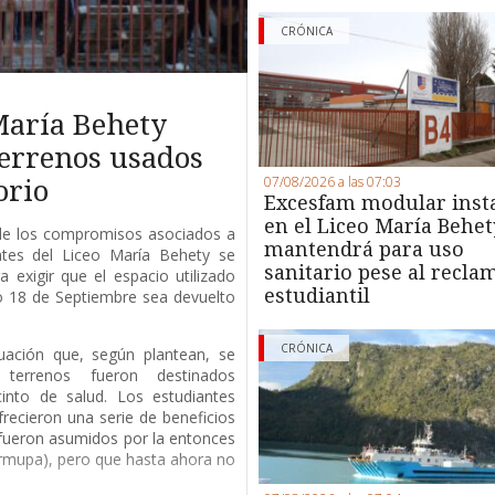
CRÓNICA
María Behety
terrenos usados
07/08/2026 a las 07:03
orio
Excesfam modular inst
en el Liceo María Behet
de los compromisos asociados a
mantendrá para uso
antes del Liceo María Behety se
sanitario pese al recla
 exigir que el espacio utilizado
estudiantil
io 18 de Septiembre sea devuelto
CRÓNICA
uación que, según plantean, se
terrenos fueron destinados
into de salud. Los estudiantes
recieron una serie de beneficios
fueron asumidos por la entonces
rmupa), pero que hasta ahora no