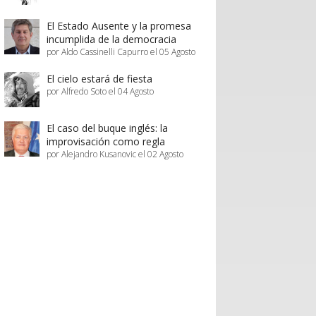
El Estado Ausente y la promesa
incumplida de la democracia
por Aldo Cassinelli Capurro el 05 Agosto
El cielo estará de fiesta
por Alfredo Soto el 04 Agosto
El caso del buque inglés: la
improvisación como regla
por Alejandro Kusanovic el 02 Agosto