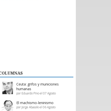
históricas con nuevos emprendedores que
aportan tecnología de vanguardia, como
dispositivos para mejorar el desempeño en
actividades de montaña y otras innovaciones.
El valor de esta interacción no se limita a la firma
de contratos formales. Como bien destaca la
organización, la posibilidad de evaluar productos
“in situ” en el showroom permite a los prestadores
de servicios proyectar mejoras reales en su oferta,
asegurando que la calidad del servicio turístico
regional siga creciendo.
En definitiva, Enprotur construye la infraestructura
de negocios necesaria para que toda la cadena de
valor, desde el pequeño proveedor hasta el gran
hotel, prospere en conjunto.
COLUMNAS
Estos esfuerzos deben ser acompañados y
apoyados por el gobierno, a través de inversión
pública y programas de promoción eficientes de
Ceuta: grifos y municiones
parte de Sernatur.
humanas
por Eduardo Pino el 07 Agosto
El machismo-leninismo
por Jorge Abasolo el 06 Agosto