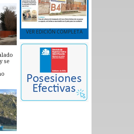
289
VER EDICIÓN COMPLETA
alado
y se
mo
217