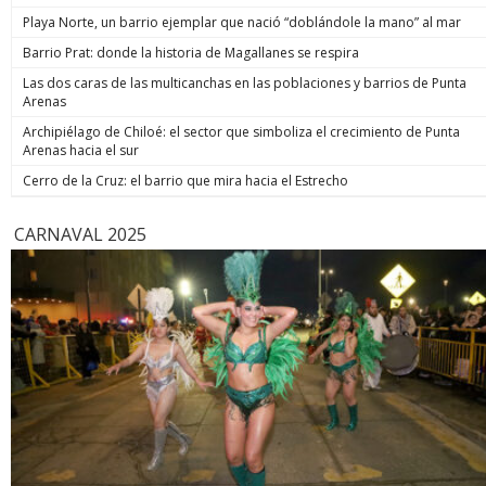
de estos enormes avances en números hay una familia que
indicó. Co
Playa Norte, un barrio ejemplar que nació “doblándole la mano” al mar
hoy está más tranquila”, afirmó. Luego, el jefe de Estado
anunció un paso adicional para recuperar la seguridad y
Barrio Prat: donde la historia de Magallanes se respira
prometió: “Vamos a perseguir, capturar, juzgar y condenar a
Las dos caras de las multicanchas en las poblaciones y barrios de Punta
todos los que buscan destruir nuestra sociedad. Seremos
Arenas
implacables. No habrá excusas ni treguas“. El Presidente
anunció que su gobierno dará un paso adicional para
Archipiélago de Chiloé: el sector que simboliza el crecimiento de Punta
recuperar la seguridad, tal como se comprometió en
Arenas hacia el sur
campaña, y aseguró que van a “perseguir, capturar, juzgar y
condenar a todos los que buscan destruir nuestra sociedad”.
Cerro de la Cruz: el barrio que mira hacia el Estrecho
biobiochile.cl
CARNAVAL 2025