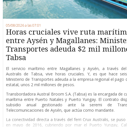
05/08/2026 a las 07:01
Horas cruciales vive ruta maríti
entre Aysén y Magallanes: Ministe
Transportes adeuda $2 mil millon
Tabsa
E
l servicio marítimo entre Magallanes y Aysén, a través del 
Australis de Tabsa, vive horas cruciales. Y, es que hace sei
Ministerio de Transportes adeuda a la empresa regional el pago d
estatal, unos 2 mil millones de pesos.
Transbordadora Austral Broom S.A. (Tabsa) es la encargada de cub
marítima entre Puerto Natales y Puerto Yungay. El contrato di
subsidio anual gestionado ante la seremi de Tran
Telecomunicaciones de Aysén, que actúa como mandante.
La conectividad directa a través del ferri Crux Australis, se pus
en mayo de 2016, cubriendo por mar el Puerto Yungay, Cale