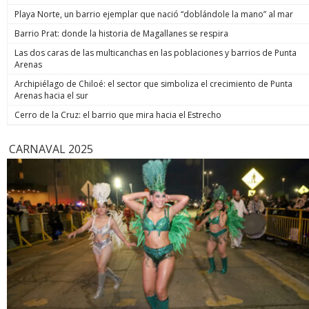
de estos 
Playa Norte, un barrio ejemplar que nació “doblándole la mano” al mar
hoy está m
anunció un
Barrio Prat: donde la historia de Magallanes se respira
prometió: 
Las dos caras de las multicanchas en las poblaciones y barrios de Punta
todos los
Arenas
implacable
anunció q
Archipiélago de Chiloé: el sector que simboliza el crecimiento de Punta
recuperar
Arenas hacia el sur
campaña, y
condenar a
Cerro de la Cruz: el barrio que mira hacia el Estrecho
biobiochil
CARNAVAL 2025