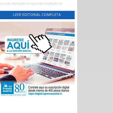
Lo más alarmante es que este resultado no
constituye una sorpresa aislada. Ya en julio de este
año este diario había advertido una tendencia
LEER EDITORIAL COMPLETA
preocupante, cuando un reporte de la Evaluación
de los Establecimientos Autogestionados en Red
(EAR) situó al principal recinto asistencial de la
región con un crítico 65,3% de cumplimiento al
corte de abril de 2026.
Un aspecto preocupante de aquel reporte fue la
brusca caída del indicador las Garantías Explícitas
de Salud (Ges), que otorga cobertura obligatoria a
través de Fonasa e Isapres para 90 problemas de
sanitarios, “asegurando” derechos claros de
atención médica.
Durante el año pasado, este indicador se mantuvo
en alrededor del 90%, pero cayó de 92,7% en
noviembre a 74% en diciembre, para desplomarse
a 34,3% en enero.
En aquella ocasión, las autoridades locales
atribuyeron el deterioro a problemas
administrativos en el ingreso de registros, pero los
nuevos datos del Balance Score Card (BSC)
confirman que las deficiencias persisten en ejes
fundamentales como la sustentabilidad financiera,