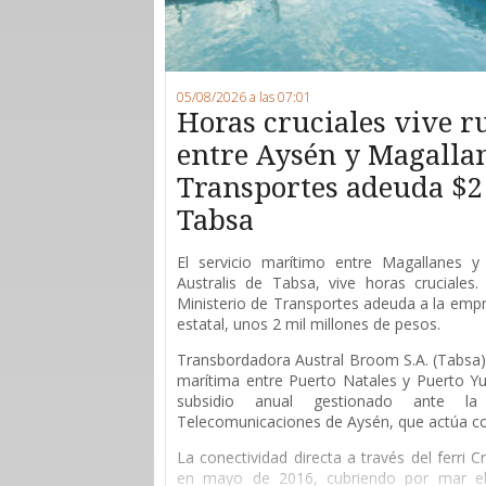
05/08/2026 a las 07:01
Horas cruciales vive 
entre Aysén y Magallan
Transportes adeuda $2
Tabsa
E
l servicio marítimo entre Magallanes y 
Australis de Tabsa, vive horas cruciales
Ministerio de Transportes adeuda a la empr
estatal, unos 2 mil millones de pesos.
Transbordadora Austral Broom S.A. (Tabsa) 
marítima entre Puerto Natales y Puerto Yu
subsidio anual gestionado ante l
Telecomunicaciones de Aysén, que actúa 
La conectividad directa a través del ferri 
en mayo de 2016, cubriendo por mar el 