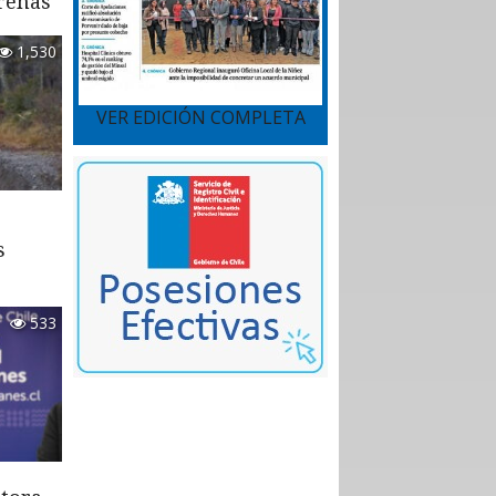
renas
1,530
VER EDICIÓN COMPLETA
s
533