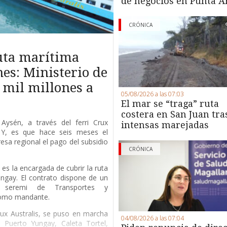
de negocios en Punta A
CRÓNICA
ruta marítima
es: Ministerio de
 mil millones a
05/08/2026 a las 07:03
El mar se “traga” ruta
costera en San Juan tra
Aysén, a través del ferri Crux
intensas marejadas
. Y, es que hace seis meses el
esa regional el pago del subsidio
CRÓNICA
es la encargada de cubrir la ruta
ngay. El contrato dispone de un
a seremi de Transportes y
como mandante.
Crux Australis, se puso en marcha
04/08/2026 a las 07:04
Puerto Yungay, Caleta Tortel,