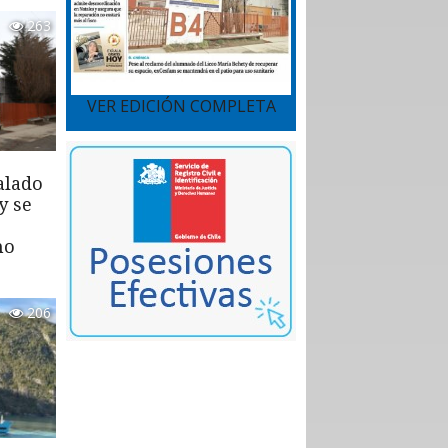
263
VER EDICIÓN COMPLETA
alado
y se
mo
206