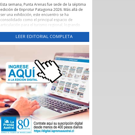
Esta semana, Punta Arenas fue sede de la séptima
edición de Enprotur Patagonia 2026. Más allá de
ser una exhibición, este encuentro se ha
consolidado como el principal espacio de
articulación para el turismo regional, logrando
concretar más de 450 reuniones de negocios en
un entorno de profesionalismo y colaboración.
LEER EDITORIAL COMPLETA
Lo que realmente otorga un valor estratégico a
Enprotur es su capacidad para actuar como un
catalizador de vínculos comerciales. El evento ha
facilitado de manera excepcional el acceso directo
de hoteles, restaurantes y otros servicios turísticos
-el sector Horeca- a una red diversificada de
proveedores.
Esta dinámica es fundamental para que pequeños
y medianos proveedores, tanto locales como
nacionales, puedan presentar sus innovaciones
directamente a los operadores que definen la
oferta de la temporada 2026-2027.
La feria ha permitido romper las barreras
tradicionales de intermediación. Al habilitar tres
salones de exposición para dar respuesta al alto
interés de los participantes, se generó un
ecosistema donde convivieron distribuidoras