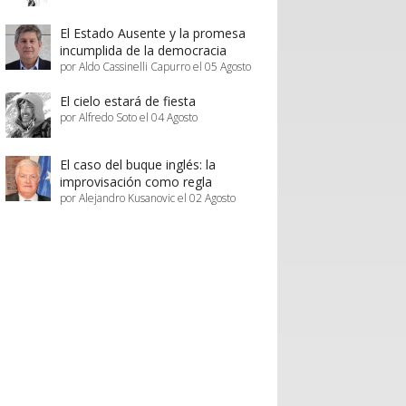
El Estado Ausente y la promesa
incumplida de la democracia
por Aldo Cassinelli Capurro el 05 Agosto
El cielo estará de fiesta
por Alfredo Soto el 04 Agosto
El caso del buque inglés: la
improvisación como regla
por Alejandro Kusanovic el 02 Agosto