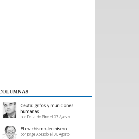
históricas con nuevos emprendedores que
aportan tecnología de vanguardia, como
dispositivos para mejorar el desempeño en
actividades de montaña y otras innovaciones.
El valor de esta interacción no se limita a la firma
de contratos formales. Como bien destaca la
organización, la posibilidad de evaluar productos
“in situ” en el showroom permite a los prestadores
de servicios proyectar mejoras reales en su oferta,
asegurando que la calidad del servicio turístico
regional siga creciendo.
En definitiva, Enprotur construye la infraestructura
de negocios necesaria para que toda la cadena de
valor, desde el pequeño proveedor hasta el gran
hotel, prospere en conjunto.
COLUMNAS
Estos esfuerzos deben ser acompañados y
apoyados por el gobierno, a través de inversión
pública y programas de promoción eficientes de
Ceuta: grifos y municiones
parte de Sernatur.
humanas
por Eduardo Pino el 07 Agosto
El machismo-leninismo
por Jorge Abasolo el 06 Agosto