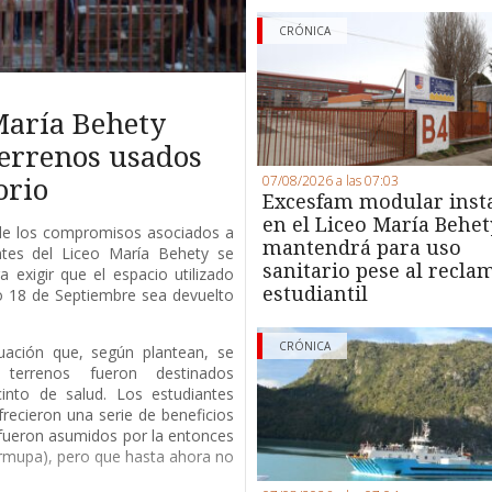
CRÓNICA
María Behety
terrenos usados
07/08/2026 a las 07:03
orio
Excesfam modular inst
en el Liceo María Behet
de los compromisos asociados a
mantendrá para uso
antes del Liceo María Behety se
sanitario pese al recla
 exigir que el espacio utilizado
estudiantil
io 18 de Septiembre sea devuelto
CRÓNICA
uación que, según plantean, se
terrenos fueron destinados
into de salud. Los estudiantes
recieron una serie de beneficios
fueron asumidos por la entonces
rmupa), pero que hasta ahora no