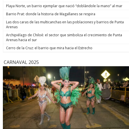
de estos 
Playa Norte, un barrio ejemplar que nació “doblándole la mano” al mar
hoy está m
anunció un
Barrio Prat: donde la historia de Magallanes se respira
prometió: 
Las dos caras de las multicanchas en las poblaciones y barrios de Punta
todos los
Arenas
implacable
anunció q
Archipiélago de Chiloé: el sector que simboliza el crecimiento de Punta
recuperar
Arenas hacia el sur
campaña, y
condenar a
Cerro de la Cruz: el barrio que mira hacia el Estrecho
biobiochil
CARNAVAL 2025