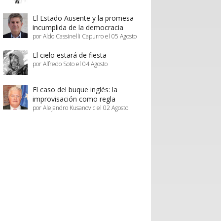
El Estado Ausente y la promesa
incumplida de la democracia
por Aldo Cassinelli Capurro el 05 Agosto
El cielo estará de fiesta
por Alfredo Soto el 04 Agosto
El caso del buque inglés: la
improvisación como regla
por Alejandro Kusanovic el 02 Agosto