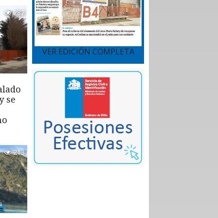
282
VER EDICIÓN COMPLETA
alado
y se
mo
213