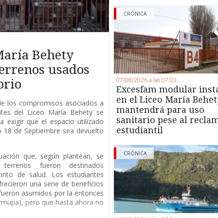
CRÓNICA
María Behety
terrenos usados
07/08/2026 a las 07:03
orio
Excesfam modular inst
en el Liceo María Behet
de los compromisos asociados a
mantendrá para uso
antes del Liceo María Behety se
sanitario pese al recla
 exigir que el espacio utilizado
estudiantil
io 18 de Septiembre sea devuelto
CRÓNICA
uación que, según plantean, se
terrenos fueron destinados
into de salud. Los estudiantes
recieron una serie de beneficios
fueron asumidos por la entonces
rmupa), pero que hasta ahora no