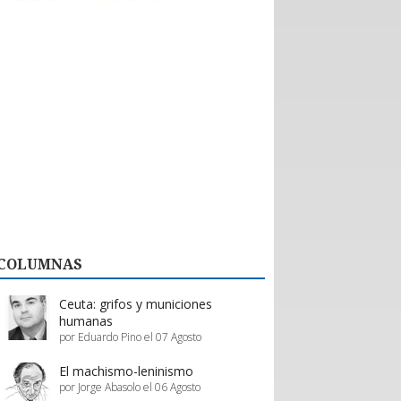
históricas con nuevos emprendedores que
aportan tecnología de vanguardia, como
dispositivos para mejorar el desempeño en
actividades de montaña y otras innovaciones.
El valor de esta interacción no se limita a la firma
de contratos formales. Como bien destaca la
organización, la posibilidad de evaluar productos
“in situ” en el showroom permite a los prestadores
de servicios proyectar mejoras reales en su oferta,
asegurando que la calidad del servicio turístico
regional siga creciendo.
En definitiva, Enprotur construye la infraestructura
de negocios necesaria para que toda la cadena de
valor, desde el pequeño proveedor hasta el gran
hotel, prospere en conjunto.
COLUMNAS
Estos esfuerzos deben ser acompañados y
apoyados por el gobierno, a través de inversión
pública y programas de promoción eficientes de
Ceuta: grifos y municiones
parte de Sernatur.
humanas
por Eduardo Pino el 07 Agosto
El machismo-leninismo
por Jorge Abasolo el 06 Agosto