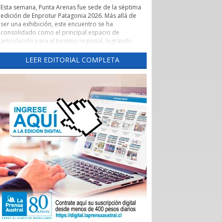
Esta semana, Punta Arenas fue sede de la séptima
edición de Enprotur Patagonia 2026. Más allá de
ser una exhibición, este encuentro se ha
consolidado como el principal espacio de
articulación para el turismo regional, logrando
concretar más de 450 reuniones de negocios en
un entorno de profesionalismo y colaboración.
LEER EDITORIAL COMPLETA
Lo que realmente otorga un valor estratégico a
Enprotur es su capacidad para actuar como un
catalizador de vínculos comerciales. El evento ha
facilitado de manera excepcional el acceso directo
de hoteles, restaurantes y otros servicios turísticos
-el sector Horeca- a una red diversificada de
proveedores.
Esta dinámica es fundamental para que pequeños
y medianos proveedores, tanto locales como
nacionales, puedan presentar sus innovaciones
directamente a los operadores que definen la
oferta de la temporada 2026-2027.
La feria ha permitido romper las barreras
tradicionales de intermediación. Al habilitar tres
salones de exposición para dar respuesta al alto
interés de los participantes, se generó un
ecosistema donde convivieron distribuidoras