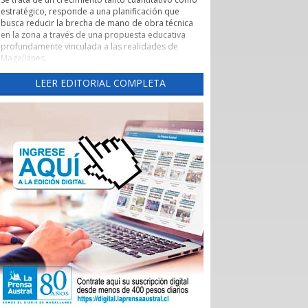
estratégico, responde a una planificación que
busca reducir la brecha de mano de obra técnica
en la zona a través de una propuesta educativa
profundamente vinculada a las realidades de
Magallanes.
Evaluación de pertinencia y conexión con el sector
LEER EDITORIAL COMPLETA
productivo forman parte de uno de los pilares de
esta nueva etapa. Según lo explicado por la
rectora, el CFT ha alineado sus programas con las
necesidades reales de los sectores productivos y
de servicios de la región, asegurando que los
egresados cuenten con una inserción laboral
efectiva y que la formación no derive en una
saturación del mercado, sino en una respuesta a
demandas insatisfechas. Carreras como
Instrumentación y Control de Procesos Industriales
y Logística con mención en Operaciones
Portuarias, que se impartirán tanto en la capital
regional como en Puerto Natales, son ejemplos
claros de formación técnica orientada a los
desafíos productivos actuales.
También cabe destacar la expansión territorial,
con las nuevas sedes en Punta Arenas y Puerto
Natales.