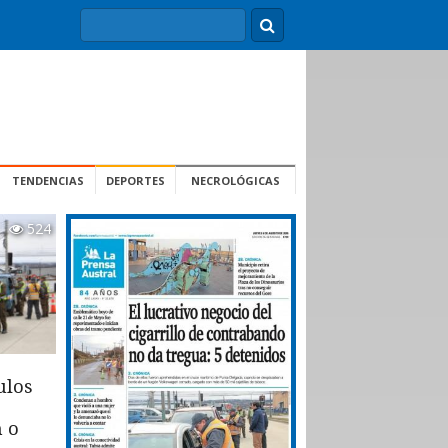
TENDENCIAS
DEPORTES
NECROLÓGICAS
524
ulos
n o