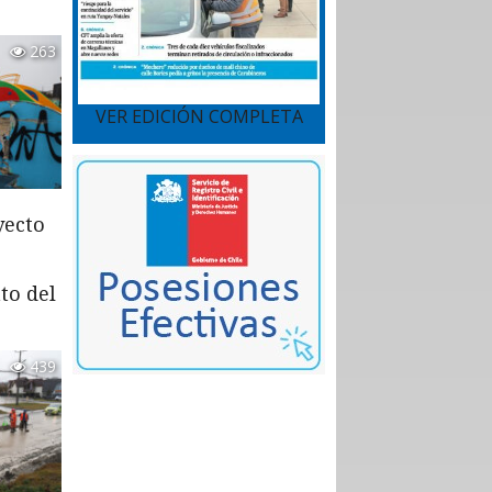
263
VER EDICIÓN COMPLETA
yecto
to del
439