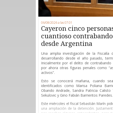
06/08/2026 a las 07:01
Cayeron cinco persona
cuantioso contrabando 
desde Argentina
Una amplia investigación de la Fiscalía
desarrollando desde el año pasado, ter
Inicialmente por el delito de contrabando 
por ahora otras figuras penales como “as
activos”.
Esto se conocerá mañana, cuando sean
identificados como Marisa Poliana Barri
Obando Andrade, Sandra Patricia Calisto T
Sekulovic y Gino Fabián Barrientos Paredes.
Este miércoles el fiscal Sebastián Marín pid
una ampliación de la detención. Justament