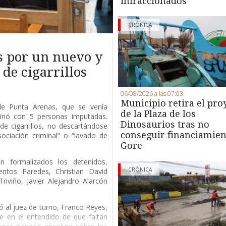
infraccionados
CRÓNICA
s por un nuevo y
de cigarrillos
06/08/2026 a las 07:03
Municipio retira el pro
 de Punta Arenas, que se venía
de la Plaza de los
minó con 5 personas imputadas.
Dinosaurios tras no
de cigarrillos, no descartándose
conseguir financiamien
ociación criminal” o “lavado de
Gore
 formalizados los detenidos,
CRÓNICA
entos Paredes, Christian David
riviño, Javier Alejandro Alarcón
ió al juez de turno, Franco Reyes,
e en el entendido de que faltan