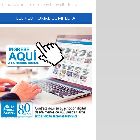
Lo más alarmante es que este resultado no
constituye una sorpresa aislada. Ya en julio de este
año este diario había advertido una tendencia
LEER EDITORIAL COMPLETA
preocupante, cuando un reporte de la Evaluación
de los Establecimientos Autogestionados en Red
(EAR) situó al principal recinto asistencial de la
región con un crítico 65,3% de cumplimiento al
corte de abril de 2026.
Un aspecto preocupante de aquel reporte fue la
brusca caída del indicador las Garantías Explícitas
de Salud (Ges), que otorga cobertura obligatoria a
través de Fonasa e Isapres para 90 problemas de
sanitarios, “asegurando” derechos claros de
atención médica.
Durante el año pasado, este indicador se mantuvo
en alrededor del 90%, pero cayó de 92,7% en
noviembre a 74% en diciembre, para desplomarse
a 34,3% en enero.
En aquella ocasión, las autoridades locales
atribuyeron el deterioro a problemas
administrativos en el ingreso de registros, pero los
nuevos datos del Balance Score Card (BSC)
confirman que las deficiencias persisten en ejes
fundamentales como la sustentabilidad financiera,