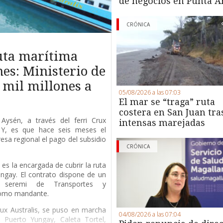
de negocios en Punta A
CRÓNICA
ruta marítima
es: Ministerio de
 mil millones a
05/08/2026 a las 07:03
El mar se “traga” ruta
costera en San Juan tra
Aysén, a través del ferri Crux
intensas marejadas
. Y, es que hace seis meses el
esa regional el pago del subsidio
CRÓNICA
es la encargada de cubrir la ruta
ngay. El contrato dispone de un
a seremi de Transportes y
como mandante.
Crux Australis, se puso en marcha
04/08/2026 a las 07:04
Puerto Yungay, Caleta Tortel,