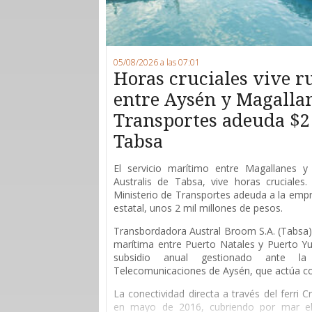
05/08/2026 a las 07:01
Horas cruciales vive 
entre Aysén y Magallan
Transportes adeuda $2
Tabsa
E
l servicio marítimo entre Magallanes y 
Australis de Tabsa, vive horas cruciales
Ministerio de Transportes adeuda a la empr
estatal, unos 2 mil millones de pesos.
Transbordadora Austral Broom S.A. (Tabsa) 
marítima entre Puerto Natales y Puerto Yu
subsidio anual gestionado ante l
Telecomunicaciones de Aysén, que actúa 
La conectividad directa a través del ferri 
en mayo de 2016, cubriendo por mar el 