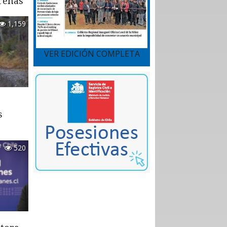
renas
1,159
VER EDICIÓN COMPLETA
s
520