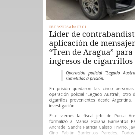
08/08/2026 a las 07:01
Líder de contrabandist
aplicación de mensajerí
“Tren de Aragua” para 
ingresos de cigarrillo
Operación policial “Legado Austr
sometidas a prisión.
En prisión quedaron las cinco persona
operación policial “Legado Austral”, otro
cigarrillos provenientes desde Argentina
investigación.
Este viernes la fiscal jefe de Punta Are
formalizó a Marisa Poliana Barrientos P
Andrade, Sandra Patricia Calisto Triviño, Ja
Gino Fabián Barrientos Paredes. Todos 