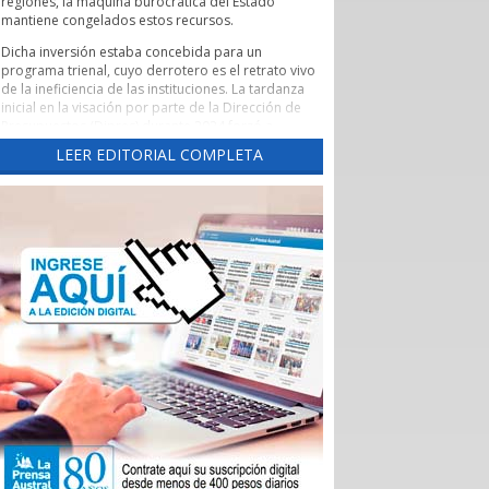
regiones, la máquina burocrática del Estado
mantiene congelados estos recursos.
Dicha inversión estaba concebida para un
programa trienal, cuyo derrotero es el retrato vivo
de la ineficiencia de las instituciones. La tardanza
inicial en la visación por parte de la Dirección de
Presupuestos (Dipres) durante 2024 forzó a
someter nuevamente los fondos a votación en
LEER EDITORIAL COMPLETA
2025 ante un Core renovado por las elecciones.
Tras un rechazo inicial y su posterior
reaprobación, el proyecto volvió a quedar
empantanado en una interminable maraña de
objeciones y revisiones de la Contraloría General
de la República.
Suelen verse estos roces entre ministerios,
gobernaciones y la Contraloría como lejanas
batallas leguleyas que solo interesan a la clase
política. Sin embargo, en una región como
Magallanes, la parálisis de los recursos públicos
tiene una traslación directa a la economía regional.
El plan de Corfo estaba diseñado para atender a
un universo de 1.485 empresas y emprendedores
locales que tributan en primera categoría. Cada
uno de estos proyectos representaba una fuente
de empleo directo o una cadena de