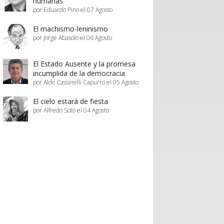
humanas
por Eduardo Pino el 07 Agosto
El machismo-leninismo
por Jorge Abasolo el 06 Agosto
El Estado Ausente y la promesa
incumplida de la democracia
por Aldo Cassinelli Capurro el 05 Agosto
El cielo estará de fiesta
por Alfredo Soto el 04 Agosto