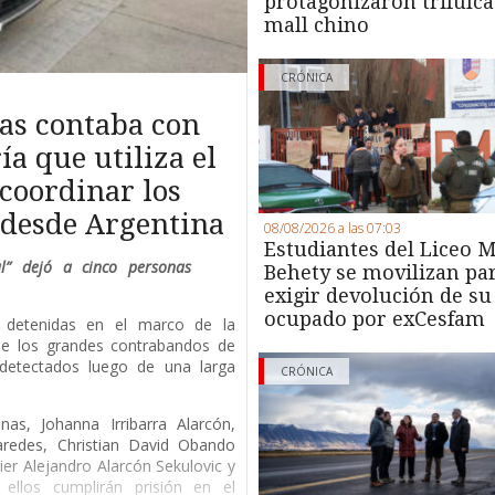
protagonizaron trifulca
mall chino
CRÓNICA
as contaba con
a que utiliza el
coordinar los
s desde Argentina
08/08/2026 a las 07:03
Estudiantes del Liceo M
al” dejó a cinco personas
Behety se movilizan pa
exigir devolución de su
ocupado por exCesfam
s detenidas en el marco de la
 de los grandes contrabandos de
, detectados luego de una larga
CRÓNICA
nas, Johanna Irribarra Alarcón,
aredes, Christian David Obando
vier Alejandro Alarcón Sekulovic y
ellos cumplirán prisión en el