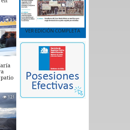
 en
81
VER EDICIÓN COMPLETA
aría
ra
 patio
121