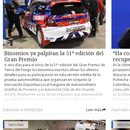
contra un buque cisterna de su compañía petrolera ADNOC,
habilitaci
accidente y determinar eventuales responsabilidades. Su
atribuido a Irán. Con información de Infobae
trabajos, 
control de detención quedó fijado para este domingo.
domingo un
cuenten co
pocos kiló
el person
desplegad
acceder po
existente 
cerrado de
y Argentin
Binomios ya palpitan la 51ª edición del
“Ha co
fronterizo
Gran Premio
recupe
A seis días para el inicio de la 51ª edición del Gran Premio de
En la Univ
Tierra del Fuego los binomios inscritos afinan los últimos
posesionó
detalles para su participación en esta versión inédita de la
discurso e
prueba automovilística que organizan en conjunto la
Pichincha 
Asociación Deportiva Local Fueguina de Automovilismo
Colombia, 
(Adelfa) de Porvenir y el Automóvil Club de Río Grande
como jefe
(ACRG). Finalmente serán 60 las máquinas que intervendrán
en la Univ
en esta tradicional carrera que todos los años une a las
declaracio
ciudades de Porvenir y Río Grande en trayectos de ida y
tiene un o
vuelta, con partida y llegada este año en la capital fueguina.
nacional” 
Publicado el 09/08/2026
Leer más
Publicado 
Como es ya conocido, para esta versión los organizadores
país. En e
determinaron que la carrera se dispute por etapas,
ciudadano
129
reemplazando lo que se realizaba hasta la edición pasada
Ha comenz
NACIONAL
NACION
que era de bandera a bandera y sin detenciones entremedio
autoridad 